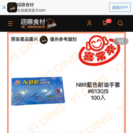
翊鼎食材
開啟APP
立刻使用官方APP
0
1
/
1