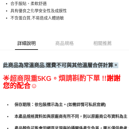
合手服貼、柔軟舒適
• 付款後全家取貨
具有優良之化學安全性及成膜性
每筆NT$60，滿NT$699(含以上)免運費
不含蛋白質,不易造成人體過敏
• 付款後7-11取貨
每筆NT$60，滿NT$699(含以上)免運費
(請點開選項勾選)
詳細說明
商品規格
相關推薦
每筆NT$250
此商品為常溫
商品.運費不可與其他溫層合併計算。
煩請斟酌下單 !!
謝謝
🌟
超商限重5KG。
您的配合☺
保存期限：依包裝標示為主。(如需詳情可私訊官網)
本產品規格資料如與原廠商有所不同，則以原廠商公布資料為主
產品顏色可能會因網頁呈現與拍攝關係產生色差，圖片僅供參考