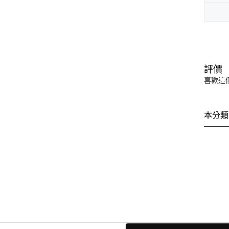
評價
喜歡這
本分類