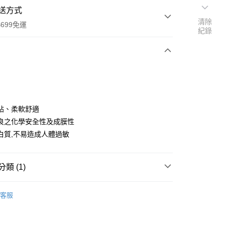
送方式
清除
699免運
紀錄
次付款
貼、柔軟舒適
良之化學安全性及成膜性
白質,不易造成人體過敏
全家取貨
0，滿NT$699(含以上)免運費
類 (1)
-11取貨
0，滿NT$699(含以上)免運費
百貨
客服
項勾選)
50