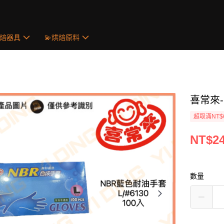
烘焙器具
💫烘焙原料
喜常來-
超取滿NT$
NT$2
數量