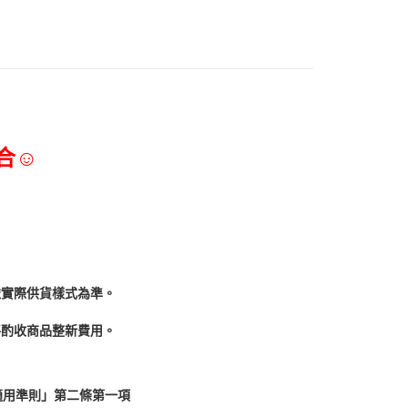
合☺
依實際供貨樣式為準。
酌收商品整﻿新費用。
適用準則」第二條第一項