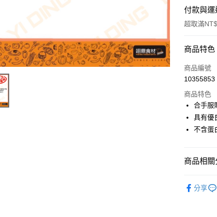
付款與運
超取滿NT$
付款方式
商品特色
信用卡一
商品編號
10355853
Apple Pay
商品特色
合手服
運送方式
具有優
不含蛋
• 付款後
每筆NT$6
商品相關分
• 付款後7
每筆NT$6
生活五金
分享
(請點開選
每筆NT$2