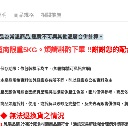
說明
商品規格
相關推薦
品為常溫
商品.運費不可與其他溫層合併計算。
煩請斟酌下單 !!
謝謝您的配
超商限重5KG。
保存期限：依包裝標示為主。(如需詳情可私訊官網)
本產品規格資料如與原廠商有所不同，則以原廠商公布資料為主
產品顏色可能會因網頁呈現與拍攝關係產生色差，圖片僅供參考、商品
商品如經拆封、使用、或拆解以致缺乏完整性，及失去再販售價值時，將
◆ 無法退換貨之情況
「通訊交易解除權合理例外情事
乳製品類.冷凍冷藏食材類商品類符合
1.