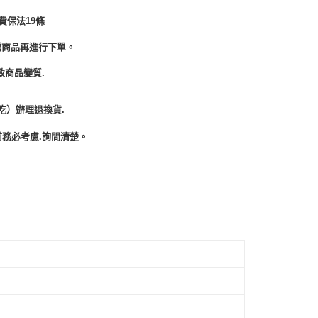
費保法19條
需商品再進行下單。
致商品變質.
吃）辦理退換貨.
務必考慮.詢問清楚。