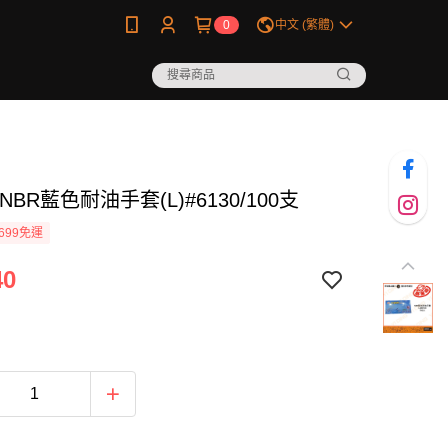
0
中文 (繁體)
NBR藍色耐油手套(L)#6130/100支
699免運
40