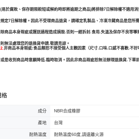
(易於腐敗、保存期限較短或解約時即將逾期之商品)將排除7日解除權不適用消
規定7日解除權。因此不受理商品退貨，請確定乳製品、冷凍冷藏商品是您所
除商品本身瑕疵或運送過程造成損毀.否則一經拆封.食用.失溫及保存不良等導
非商品本身瑕疵:食品類恕不接受個人主觀因素（尺寸.口味.口感不喜歡.不好
2.
或是收到商品時意願降低.臨時取消。因此非商品瑕疵恕無法辦理退換貨.下單前
規格
成分
NBR合成橡膠
產地
台灣
耐熱溫度
耐熱溫度60度,請遠離火源