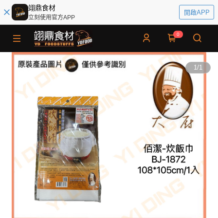
翊鼎食材
開啟APP
立刻使用官方APP
0
1
/
1