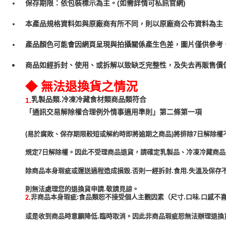
保存期限：依包裝標示為主。(如需詳情可私訊官網)
本產品規格資料如與原廠商有所不同，則以原廠商公布資料為主
產品顏色可能會因網頁呈現與拍攝關係產生色差，圖片僅供參考
商品如經拆封、使用、或拆解以致缺乏完整性，及失去再販售價值
◆ 無法退換貨之情況
乳製品類.冷凍冷藏食材類商品類符合
1.
「通訊交易解除權合理例外情事適用準則」第二條第一項
(易於腐敗、保存期限較短或解約時即將逾期之商品)將排除7日解除權
規定7日解除權。因此不受理商品退貨，請確定乳製品、冷凍冷藏商
除商品本身瑕疵或運送過程造成損毀.否則一經拆封.食用.失溫及保存
非商品本身瑕疵:食品類恕不接受個人主觀因素（尺寸.口味.口感不喜
2.
或是收到商品時意願降低.臨時取消。因此非商品瑕疵恕無法辦理退換貨