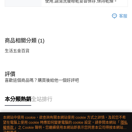
使用,請清洗後晾乾妥善保存,保持乾燥。
客服
商品相關分類 (1)
生活五金百貨
評價
喜歡這個商品嗎？購買後給他一個好評吧
本分類熱銷
全站排行
本網站中使用 cookie，欲查詢有關本網站使用 cookie 方式之詳情，及若您不希
熱門標籤
望在電腦上使用 cookie 時應如何變更電腦的 cookie 設定，請參閱本網站「
隱私
權條款
」之 Cookie 聲明。您繼續使用本網站即表示您同意本公司得按本網站使