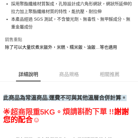
採用聚酯纖維材質製成，孔隙設計成六角形網狀，網狀所延伸的
• 付款後全家取貨
拉力加上聚酯纖維材質的特性，能抗壓、耐拉伸
每筆NT$60，滿NT$699(含以上)免運費
本產品經過 SGS 測試，不含螢光劑、無毒性、無甲醛成分、無
• 付款後7-11取貨
重金屬成份
每筆NT$60，滿NT$699(含以上)免運費
銷售重點
(請點開選項勾選)
除了可以大量炊煮米飯外，米糕、糯米飯、油飯…等也適用
每筆NT$250
詳細說明
商品規格
相關推薦
此商品為常溫
商品.運費不可與其他溫層合併計算。
煩請斟酌下單 !!
謝謝
🌟
超商限重5KG。
您的配合☺