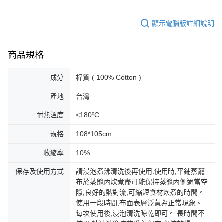
顯示電腦版詳細說明
商品規格
成分
棉質 ( 100% Cotton )
產地
台灣
耐熱溫度
<180ºC
規格
108*105cm
收縮率
10%
保存及使用方式
請浸泡煮沸清洗後再使用.使用時,平鋪蒸籠
布於蒸籠內炊煮盡可能保持蒸籠內側適當空
隙,良好的熱對流,可縮短食材炊煮的時間。
使用一段時間,布面表層泛黃為正常現象。
每次使用後,浸泡清洗晾乾即可。 長時間不