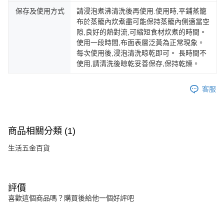
保存及使用方式
請浸泡煮沸清洗後再使用.使用時,平鋪蒸籠
布於蒸籠內炊煮盡可能保持蒸籠內側適當空
隙,良好的熱對流,可縮短食材炊煮的時間。
使用一段時間,布面表層泛黃為正常現象。
每次使用後,浸泡清洗晾乾即可。 長時間不
使用,請清洗後晾乾妥善保存,保持乾燥。
客服
商品相關分類 (1)
生活五金百貨
評價
喜歡這個商品嗎？購買後給他一個好評吧