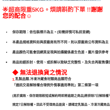
煩請斟酌下單 !!
謝謝
🌟
超商限重5KG。
您的配合☺
保存期限：依包裝標示為主。(如需詳情可私訊官網)
本產品規格資料如與原廠商有所不同，則以原廠商公布資料為主
產品顏色可能會因網頁呈現與拍攝關係產生色差，圖片僅供參考
商品如經拆封、使用、或拆解以致缺乏完整性，及失去再販售價值
◆ 無法退換貨之情況
乳製品類.冷凍冷藏食材類商品類符合
1.
「通訊交易解除權合理例外情事適用準則」第二條第一項
(易於腐敗、保存期限較短或解約時即將逾期之商品)將排除7日解除權
規定7日解除權。因此不受理商品退貨，請確定乳製品、冷凍冷藏商