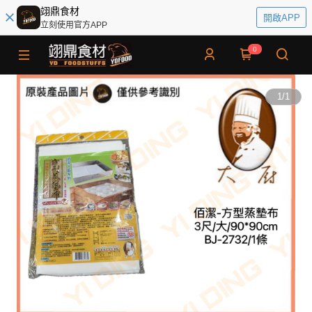
翊鼎食材
開啟APP
立刻使用官方APP
0
1
/
1