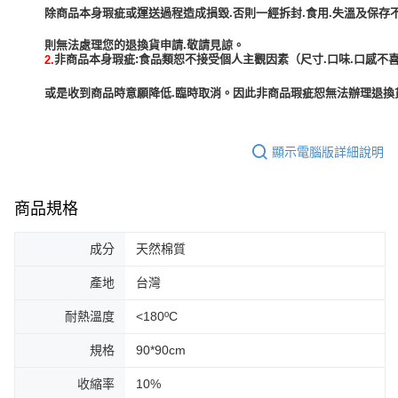
除商品本身瑕疵或運送過程造成損毀.否則一經拆封.食用.失溫及保存
非商品本身瑕疵:食品類恕不接受個人主觀因素（尺寸.口味.口感不喜
2.
或是收到商品時意願降低.臨時取消。因此非商品瑕疵恕無法辦理退換貨
顯示電腦版詳細說明
商品規格
成分
天然棉質
產地
台灣
耐熱溫度
<180ºC
規格
90*90cm
收縮率
10%