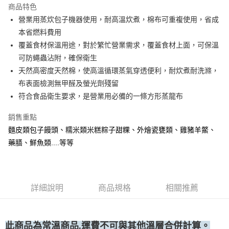
運送方式
商品特色
營業用蒸炊包子機器使用，耐高溫炊煮，棉布可重複使用，省成
• 付款後全家取貨
本省燃料費用
每筆NT$60，滿NT$699(含以上)免運費
覆蓋食材保溫用途，對於繁忙營業需求，覆蓋食材上面，可保溫
• 付款後7-11取貨
可防蠅蟲沾附，確保衛生
每筆NT$60，滿NT$699(含以上)免運費
天然高密度天然棉，使高溫循環蒸氣穿透便利，耐炊煮耐洗滌，
布表面檢測無甲醛及螢光劑殘留
(請點開選項勾選)
符合食品衛生要求，是營業用必備的一條方形蒸龍布
每筆NT$250
銷售重點
麵皮類包子饅頭、糯米類米糕粽子甜粿、外燴瓷甕類、雞豬羊鱉、
藥膳、鮮魚類....等等
詳細說明
商品規格
相關推薦
此商品為常溫
商品.運費不可與其他溫層合併計算。