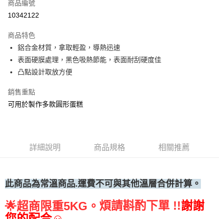
商品編號
• 付款後全家取貨
10342122
每筆NT$60，滿NT$699(含以上)免運費
商品特色
• 付款後7-11取貨
鋁合金材質，拿取輕盈，導熱迅速
每筆NT$60，滿NT$699(含以上)免運費
表面硬膜處理，黑色吸熱節能，表面耐刮硬度佳
(請點開選項勾選)
凸點設計取放方便
每筆NT$250
銷售重點
可用於製作多款圓形蛋糕
詳細說明
商品規格
相關推薦
此商品為常溫
商品.運費不可與其他溫層合併計算。
煩請斟酌下單 !!
謝謝
🌟
超商限重5KG。
您的配合☺