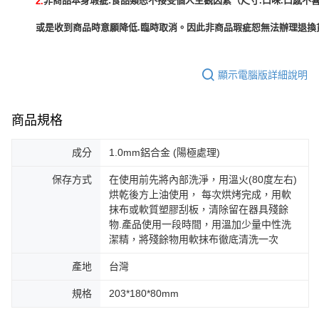
非商品本身瑕疵:食品類恕不接受個人主觀因素（尺寸.口味.口感不喜
2.
或是收到商品時意願降低.臨時取消。因此非商品瑕疵恕無法辦理退換貨
顯示電腦版詳細說明
商品規格
成分
1.0mm鋁合金 (陽極處理)
保存方式
在使用前先將內部洗淨，用溫火(80度左右)
烘乾後方上油使用， 每次烘烤完成，用軟
抹布或軟質塑膠刮板，清除留在器具殘餘
物.產品使用一段時間，用溫加少量中性洗
潔精，將殘餘物用軟抹布徹底清洗一次
產地
台灣
規格
203*180*80mm