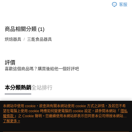
客服
商品相關分類 (1)
烘焙器具
三能食品器具
評價
喜歡這個商品嗎？購買後給他一個好評吧
本分類熱銷
全站排行
本網站中使用 cookie，欲查詢有關本網站使用 cookie 方式之詳情，及若您不希
熱門標籤
望在電腦上使用 cookie 時應如何變更電腦的 cookie 設定，請參閱本網站「
隱私
權條款
」之 Cookie 聲明。您繼續使用本網站即表示您同意本公司得按本網站使
用條款之 Cookie 聲明使用 cookie。
了解更多 >