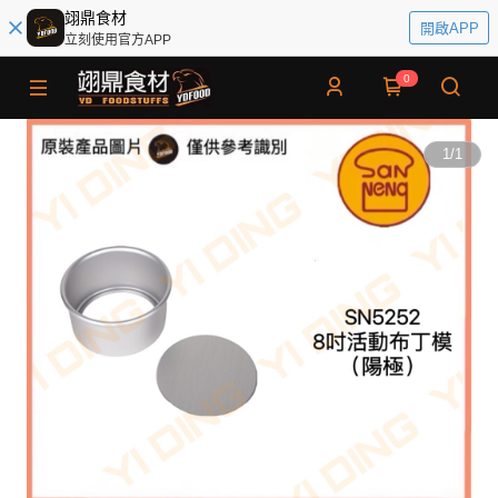
翊鼎食材
開啟APP
立刻使用官方APP
0
1
/
1