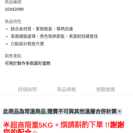
商品編號
• 付款後全家取貨
10342090
每筆NT$60，滿NT$699(含以上)免運費
商品特色
• 付款後7-11取貨
鋁合金材質，拿取輕盈，導熱迅速
每筆NT$60，滿NT$699(含以上)免運費
表面硬膜處理，黑色吸熱節能，表面耐刮硬度佳
(請點開選項勾選)
凸點設計取放方便
每筆NT$250
銷售重點
可用於製作多款圓形蛋糕
詳細說明
商品規格
相關推薦
此商品為常溫
商品.運費不可與其他溫層合併計算。
煩請斟酌下單 !!
謝謝
🌟
超商限重5KG。
您的配合☺