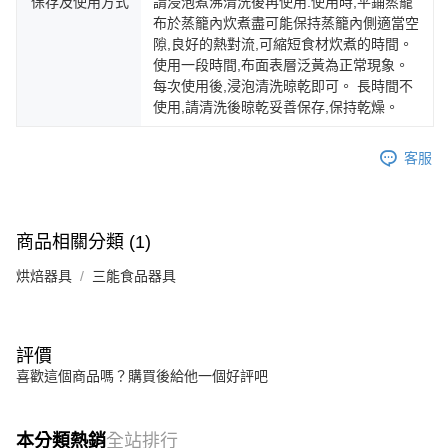
保存及使用方式
請浸泡煮沸清洗後再使用.使用時,平鋪蒸籠
布於蒸籠內炊煮盡可能保持蒸籠內側適當空
隙,良好的熱對流,可縮短食材炊煮的時間。
使用一段時間,布面表層泛黃為正常現象。
每次使用後,浸泡清洗晾乾即可。 長時間不
使用,請清洗後晾乾妥善保存,保持乾燥。
客服
商品相關分類 (1)
烘焙器具
三能食品器具
評價
喜歡這個商品嗎？購買後給他一個好評吧
本分類熱銷
全站排行