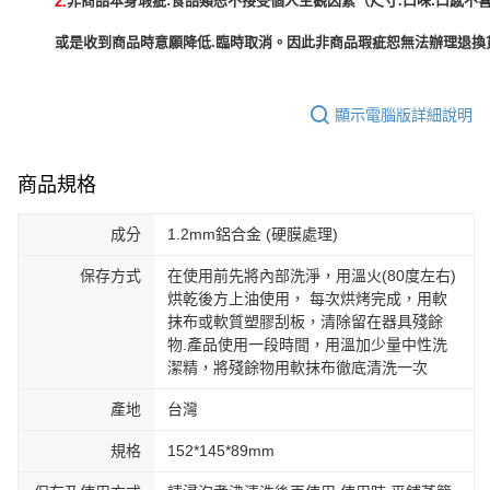
非商品本身瑕疵:食品類恕不接受個人主觀因素（尺寸.口味.口感不喜
2.
或是收到商品時意願降低.臨時取消。因此非商品瑕疵恕無法辦理退換貨
顯示電腦版詳細說明
商品規格
成分
1.2mm鋁合金 (硬膜處理)
保存方式
在使用前先將內部洗淨，用溫火(80度左右)
烘乾後方上油使用， 每次烘烤完成，用軟
抹布或軟質塑膠刮板，清除留在器具殘餘
物.產品使用一段時間，用溫加少量中性洗
潔精，將殘餘物用軟抹布徹底清洗一次
產地
台灣
規格
152*145*89mm