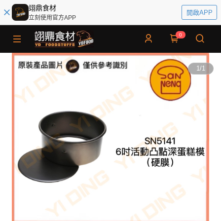
翊鼎食材
開啟APP
立刻使用官方APP
0
1
/
1