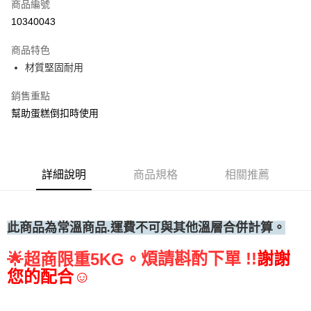
商品編號
• 付款後全家取貨
10340043
每筆NT$60，滿NT$699(含以上)免運費
商品特色
• 付款後7-11取貨
材質堅固耐用
每筆NT$60，滿NT$699(含以上)免運費
銷售重點
(請點開選項勾選)
幫助蛋糕倒扣時使用
每筆NT$250
詳細說明
商品規格
相關推薦
此商品為常溫
商品.運費不可與其他溫層合併計算。
煩請斟酌下單 !!
謝謝
🌟
超商限重5KG。
您的配合☺