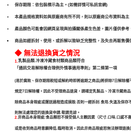
保存期限：依包裝標示為主。(如需詳情可私訊官網)
本產品規格資料如與原廠商有所不同，則以原廠商公布資料為主
產品顏色可能會因網頁呈現與拍攝關係產生色差，圖片僅供參考
商品如經拆封、使用、或拆解以致缺乏完整性，及失去再販售價值
◆ 無法退換貨之情況
乳製品類.冷凍冷藏食材類商品類符合
1.
「通訊交易解除權合理例外情事適用準則」第二條第一項
(易於腐敗、保存期限較短或解約時即將逾期之商品)將排除7日解除權
規定7日解除權。因此不受理商品退貨，請確定乳製品、冷凍冷藏商
除商品本身瑕疵或運送過程造成損毀.否則一經拆封.食用.失溫及保存
非商品本身瑕疵:食品類恕不接受個人主觀因素（尺寸.口味.口感不喜
2.
或是收到商品時意願降低.臨時取消。因此非商品瑕疵恕無法辦理退換貨