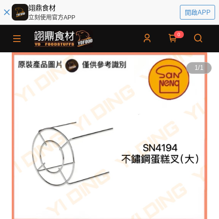
翊鼎食材
開啟APP
立刻使用官方APP
0
1
/
1