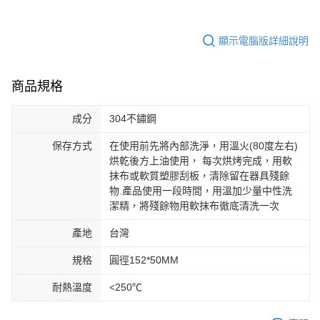
顯示電腦版詳細說明
商品規格
成分
304不鏽鋼
保存方式
在使用前先將內部洗淨，用溫火(80度左右)
烘乾後方上油使用， 每次烘烤完成，用軟
抹布或軟質塑膠刮板，清除留在器具殘餘
物.產品使用一段時間，用溫加少量中性洗
潔精，將殘餘物用軟抹布徹底清洗一次
產地
台灣
規格
圓徑152*50MM
耐熱溫度
<250℃