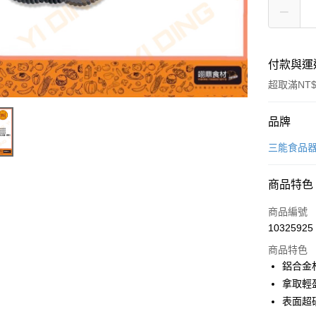
付款與運
超取滿NT$
付款方式
品牌
信用卡一
三能食品
Apple Pay
商品特色
商品編號
運送方式
10325925
• 付款後
商品特色
每筆NT$6
鋁合金
拿取輕
• 付款後7
表面超
每筆NT$6