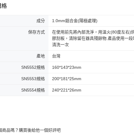
規格
成分
1.0mm鋁合金(陽極處理)
保存方式
在使用前先將內部洗淨，用溫火(80度左右
膠刮板，清除留在器具殘餘物.產品使用一
清洗一次
產地
台灣
SN5552規格
160*143*23mm
SN5553規格
200*181*25mm
SN5554規格
240*221*26mm
個商品嗎？購買後給他一個好評吧