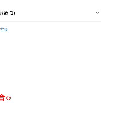
項勾選)
類 (1)
50
三能食品器具
客服
合☺