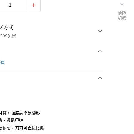
清除
紀錄
送方式
699免運
次付款
器具
全家取貨
0，滿NT$699(含以上)免運費
材質，強度高不易變形
盈，導熱迅速
-11取貨
硬耐磨，刀刃可直接接觸
0，滿NT$699(含以上)免運費