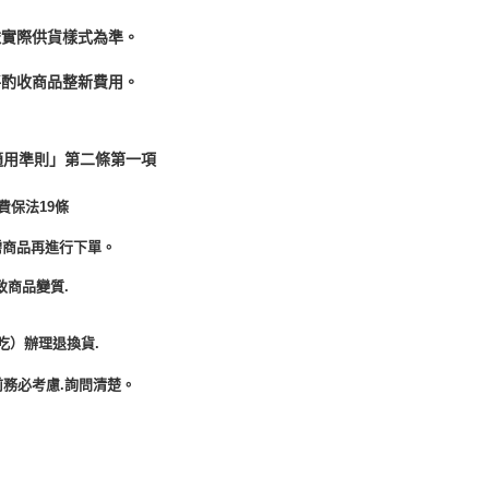
依實際供貨樣式為準。
酌收商品整﻿新費用。
適用準則」第二條第一項
費保法19條
需商品再進行下單。
致商品變質.
吃）辦理退換貨.
務必考慮.詢問清楚。