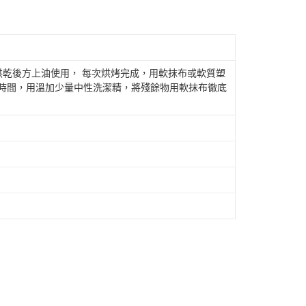
)烘乾後方上油使用， 每次烘烤完成，用軟抹布或軟質塑
段時間，用溫加少量中性洗潔精，將殘餘物用軟抹布徹底