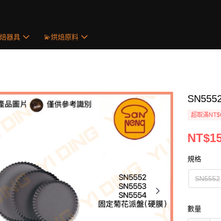
烘焙器具
💫烘焙原料
SN555
超取滿NT$
NT$15
規格
SN5552
數量