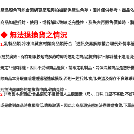
產品顏色可能會因網頁呈現與拍攝關係產生色差，圖片僅供參考、商品
商品如經拆封、使用、或拆解以致缺乏完整性，及失去再販售價值時，將
◆ 無法退換貨之情況
「通訊交易解除權合理例外情事
乳製品類.冷凍冷藏食材類商品類符合
1.
(易於腐敗、保存期限較短或解約時即將逾期之商品)將排除7日解除權不適用消
規定7日解除權。因此不受理商品退貨，請確定乳製品、冷凍冷藏商品是您所
除商品本身瑕疵或運送過程造成損毀.否則一經拆封.食用.失溫及保存不良等導
非商品本身瑕疵:食品類恕不接受個人主觀因素（尺寸.口味.口感不喜歡.不好
2.
或是收到商品時意願降低.臨時取消。因此非商品瑕疵恕無法辦理退換貨.下單前