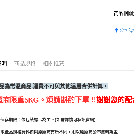
(請點開選
商品相關分
每筆NT$2
烘焙器具
分享
說明
商品規格
相關推薦
品為常溫
商品.運費不可與其他溫層合併計算。
煩請斟酌下單 !!
謝謝您的配
超商限重5KG。
保存期限：依包裝標示為主。(如需詳情可私訊官網)
本產品規格資料如與原廠商有所不同，則以原廠商公布資料為主