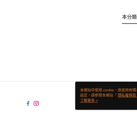
本分類
本網站中使用 cookie，欲查詢有關
設定，請參閱本網站「
隱私權條款
使用 cookie。
了解更多 >