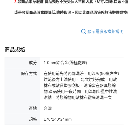
非商品本身瑕疵:食品類恕不接受個人主觀因素（尺寸.口味.口感不喜
2.
或是收到商品時意願降低.臨時取消。因此非商品瑕疵恕無法辦理退換貨
顯示電腦版詳細說明
商品規格
成分
1.0mm鋁合金(陽極處理)
保存方式
在使用前先將內部洗淨，用溫火(80度左右)
烘乾後方上油使用， 每次烘烤完成，用軟
抹布或軟質塑膠刮板，清除留在器具殘餘
物.產品使用一段時間，用溫加少量中性洗
潔精，將殘餘物用軟抹布徹底清洗一次
產地
台灣
規格
178*143*24mm