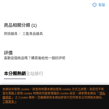
客服
商品相關分類 (1)
烘焙器具
三能食品器具
評價
喜歡這個商品嗎？購買後給他一個好評吧
本分類熱銷
全站排行
本網站中使用 cookie，欲查詢有關本網站使用 cookie 方式之詳情，及若您不希
熱門標籤
望在電腦上使用 cookie 時應如何變更電腦的 cookie 設定，請參閱本網站「
隱私
權條款
」之 Cookie 聲明。您繼續使用本網站即表示您同意本公司得按本網站使
用條款之 Cookie 聲明使用 cookie。
了解更多 >