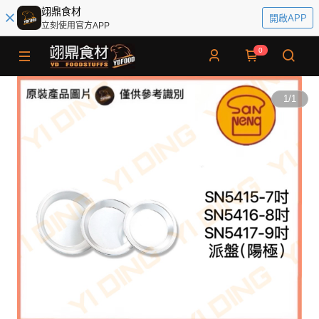
翊鼎食材
開啟APP
立刻使用官方APP
0
1
/
1