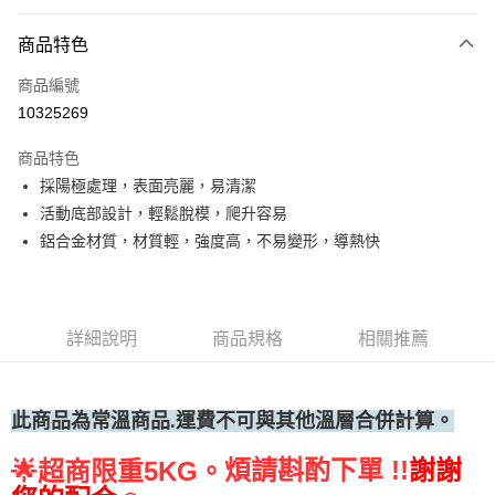
Apple Pay
商品特色
運送方式
商品編號
• 付款後全家取貨
10325269
每筆NT$60，滿NT$699(含以上)免運費
商品特色
• 付款後7-11取貨
採陽極處理，表面亮麗，易清潔
每筆NT$60，滿NT$699(含以上)免運費
活動底部設計，輕鬆脫模，爬升容易
(請點開選項勾選)
鋁合金材質，材質輕，強度高，不易變形，導熱快
每筆NT$250
詳細說明
商品規格
相關推薦
此商品為常溫
商品.運費不可與其他溫層合併計算。
煩請斟酌下單 !!
謝謝
🌟
超商限重5KG。