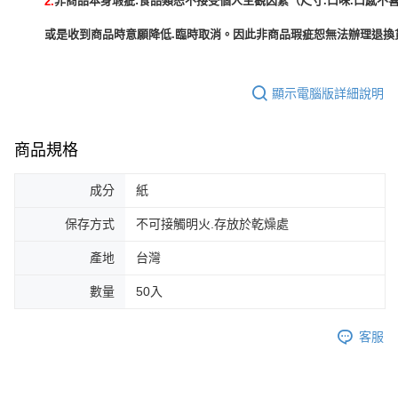
非商品本身瑕疵:食品類恕不接受個人主觀因素（尺寸.口味.口感不喜
2.
或是收到商品時意願降低.臨時取消。因此非商品瑕疵恕無法辦理退換貨
顯示電腦版詳細說明
商品規格
成分
紙
保存方式
不可接觸明火.存放於乾燥處
產地
台灣
數量
50入
客服