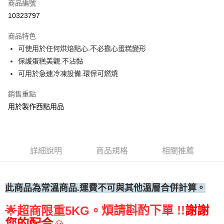
商品編號
• 付款後全家取貨
10323797
每筆NT$60，滿NT$699(含以上)免運費
商品特色
• 付款後7-11取貨
可使用於任何烘焙點心.不必擔心蛋糕變形
每筆NT$60，滿NT$699(含以上)免運費
保護蛋糕美觀.不沾黏
(請點開選項勾選)
可用於急速冷凍設備.環保可燃燒
每筆NT$250
銷售重點
用於製作西點用品
詳細說明
商品規格
相關推薦
此商品為常溫
商品.運費不可與其他溫層合併計算。
煩請斟酌下單 !!
謝謝
🌟
超商限重5KG。
您的配合☺