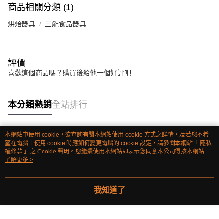
商品相關分類 (1)
烘焙器具
三能食品器具
評價
喜歡這個商品嗎？購買後給他一個好評吧
本分類熱銷
全站排行
本網站中使用 cookie，欲查詢有關本網站使用 cookie 方式之詳情，及若您不希
熱門標籤
望在電腦上使用 cookie 時應如何變更電腦的 cookie 設定，請參閱本網站「
隱私
權條款
」之 Cookie 聲明。您繼續使用本網站即表示您同意本公司得按本網站使
用條款之 Cookie 聲明使用 cookie。
了解更多 >
我知道了