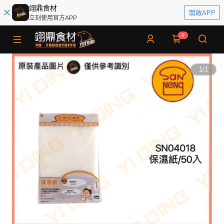
翊鼎食材
開啟APP
立刻使用官方APP
0
1
/
1