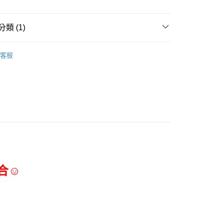
50
類 (1)
三能食品器具
客服
合☺