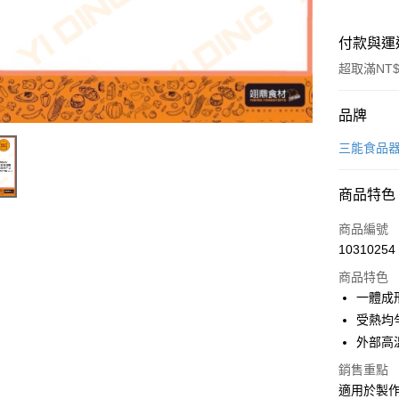
付款與運
超取滿NT$
付款方式
品牌
信用卡一
三能食品
Apple Pay
商品特色
商品編號
運送方式
10310254
• 付款後
商品特色
每筆NT$6
一體成
受熱均
• 付款後7
外部高
每筆NT$6
銷售重點
(請點開選
適用於製作