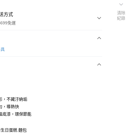
清除
送方式
紀錄
699免運
次付款
器具
全家取貨
0，滿NT$699(含以上)免運費
形，不藏汙納垢
勻，導熱快
-11取貨
溫底漆，環保節能
0，滿NT$699(含以上)免運費
項勾選)
生日蛋糕.麵包