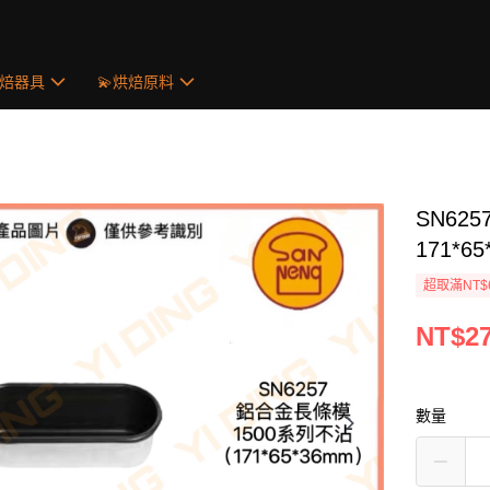
烘焙器具
💫烘焙原料
SN62
171*65
超取滿NT$
NT$2
數量