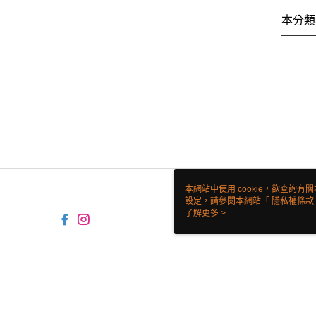
本分類
本網站中使用 cookie，欲查詢有關
設定，請參閱本網站「
隱私權條款
使用 cookie。
了解更多 >