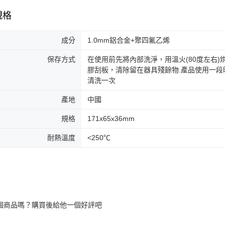
規格
成分
1.0mm鋁合金+聚四氟乙烯
保存方式
在使用前先將內部洗淨，用溫火(80度左右
膠刮板，清除留在器具殘餘物.產品使用一
清洗一次
產地
中國
規格
171x65x36mm
耐熱溫度
<250℃
個商品嗎？購買後給他一個好評吧