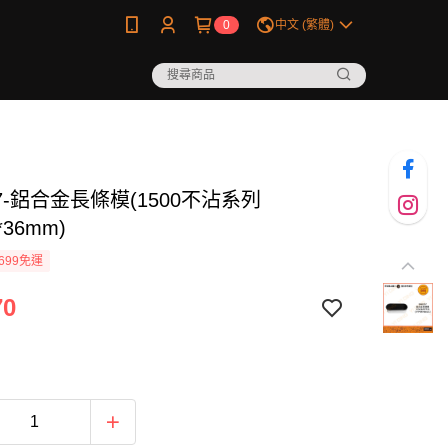
0
中文 (繁體)
57-鋁合金長條模(1500不沾系列
*36mm)
699免運
70