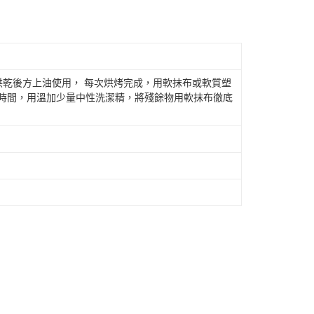
)烘乾後方上油使用， 每次烘烤完成，用軟抹布或軟質塑
段時間，用溫加少量中性洗潔精，將殘餘物用軟抹布徹底