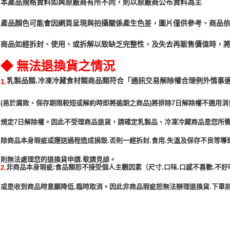
本產品規格資料如與原廠商有所不同，則以原廠商公布資料為主
產品顏色可能會因網頁呈現與拍攝關係產生色差，圖片僅供參考、商品
商品如經拆封、使用、或拆解以致缺乏完整性，及失去再販售價值時，將
◆ 無法退換貨之情況
「通訊交易解除權合理例外情事
乳製品類.冷凍冷藏食材類商品類符合
1.
(易於腐敗、保存期限較短或解約時即將逾期之商品)將排除7日解除權不適用消
規定7日解除權。因此不受理商品退貨，請確定乳製品、冷凍冷藏商品是您所
除商品本身瑕疵或運送過程造成損毀.否則一經拆封.食用.失溫及保存不良等導
非商品本身瑕疵:食品類恕不接受個人主觀因素（尺寸.口味.口感不喜歡.不好
2.
或是收到商品時意願降低.臨時取消。因此非商品瑕疵恕無法辦理退換貨.下單前