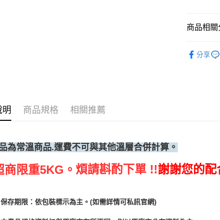
每筆NT$2
商品相關分
烘焙器具
分享
說明
商品規格
相關推薦
品為常溫
商品.運費不可與其他溫層合併計算。
煩請斟酌下單 !!
謝謝您的配
超商限重5KG。
保存期限：依包裝標示為主。(如需詳情可私訊官網)