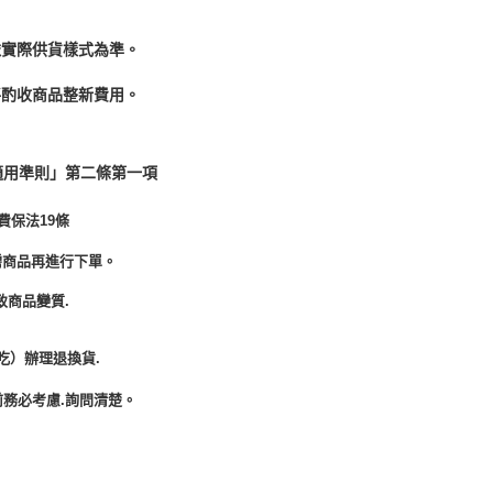
依實際供貨樣式為準。
酌收商品整﻿新費用。
適用準則」第二條第一項
費保法19條
需商品再進行下單。
致商品變質.
吃）辦理退換貨.
務必考慮.詢問清楚。