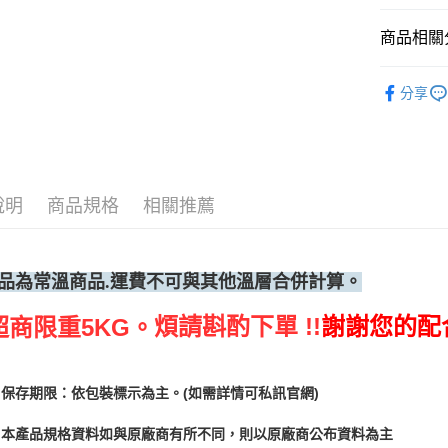
每筆NT$6
商品相關分
(請點開選
每筆NT$2
烘焙器具
分享
說明
商品規格
相關推薦
品為常溫
商品.運費不可與其他溫層合併計算。
煩請斟酌下單 !!
謝謝您的配
超商限重5KG。
保存期限：依包裝標示為主。(如需詳情可私訊官網)
本產品規格資料如與原廠商有所不同，則以原廠商公布資料為主