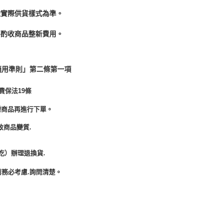
依實際供貨樣式為準。
酌收商品整﻿新費用。
適用準則」第二條第一項
費保法19條
需商品再進行下單。
致商品變質.
吃）辦理退換貨.
務必考慮.詢問清楚。