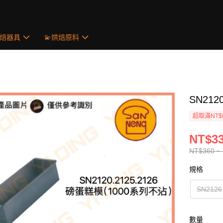
烘焙器具
💫烘焙原料
SN212
超取滿NT$
NT$33
NT$360 ~
規格
SN2126
數量