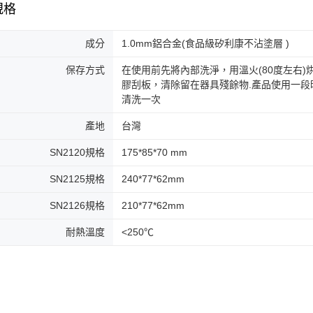
規格
成分
1.0mm鋁合金(食品級矽利康不沾塗層 )
保存方式
在使用前先將內部洗淨，用溫火(80度左右
膠刮板，清除留在器具殘餘物.產品使用一
清洗一次
產地
台灣
SN2120規格
175*85*70 mm
SN2125規格
240*77*62mm
SN2126規格
210*77*62mm
耐熱溫度
<250℃