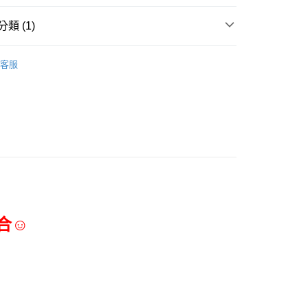
0，滿NT$699(含以上)免運費
類 (1)
項勾選)
50
三能食品器具
客服
合☺