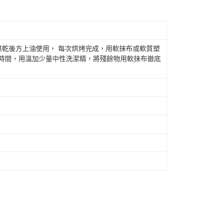
)烘乾後方上油使用， 每次烘烤完成，用軟抹布或軟質塑
段時間，用溫加少量中性洗潔精，將殘餘物用軟抹布徹底