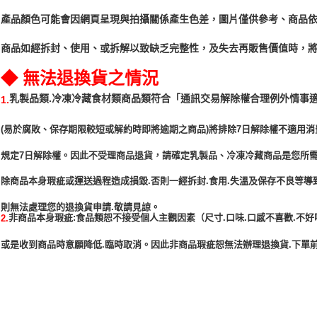
產品顏色可能會因網頁呈現與拍攝關係產生色差，圖片僅供參考、商品
商品如經拆封、使用、或拆解以致缺乏完整性，及失去再販售價值時，將
◆ 無法退換貨之情況
「通訊交易解除權合理例外情事
乳製品類.冷凍冷藏食材類商品類符合
1.
(易於腐敗、保存期限較短或解約時即將逾期之商品)將排除7日解除權不適用消
規定7日解除權。因此不受理商品退貨，請確定乳製品、冷凍冷藏商品是您所
除商品本身瑕疵或運送過程造成損毀.否則一經拆封.食用.失溫及保存不良等導
非商品本身瑕疵:食品類恕不接受個人主觀因素（尺寸.口味.口感不喜歡.不好
2.
或是收到商品時意願降低.臨時取消。因此非商品瑕疵恕無法辦理退換貨.下單前