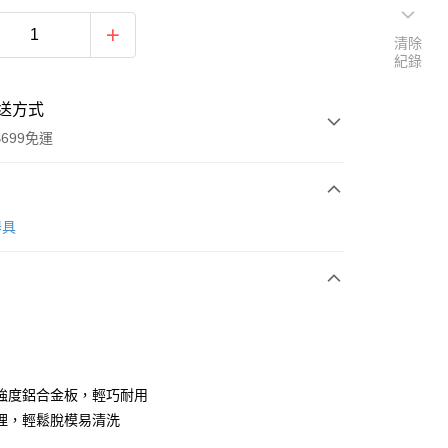
清除
紀錄
送方式
699免運
次付款
器具
全家取貨
0，滿NT$699(含以上)免運費
強度鋁合金板，輕巧耐用
理，輕鬆脫模易清洗
-11取貨