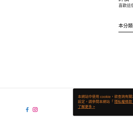
喜歡這
本分類
本網站中使用 cookie，欲查詢有關
設定，請參閱本網站「
隱私權條款
使用 cookie。
了解更多 >