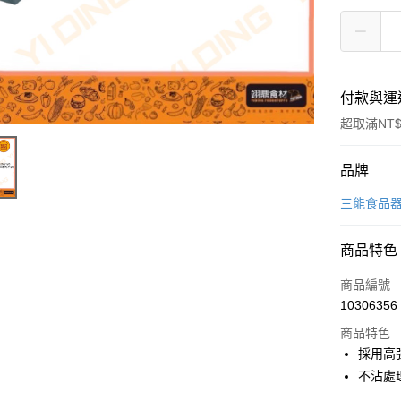
付款與運
超取滿NT$
付款方式
品牌
信用卡一
三能食品
Apple Pay
商品特色
商品編號
運送方式
10306356
• 付款後
商品特色
每筆NT$6
採用高
不沾處
• 付款後7