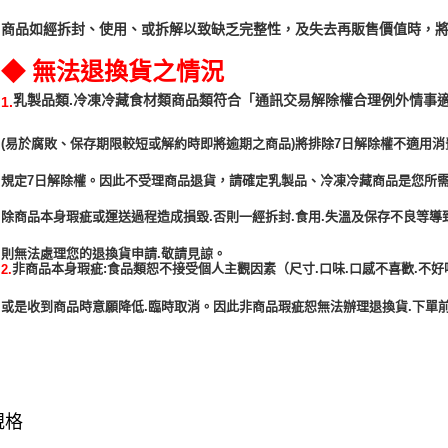
商品如經拆封、使用、或拆解以致缺乏完整性，及失去再販售價值時，將
◆ 無法退換貨之情況
「通訊交易解除權合理例外情事
乳製品類.冷凍冷藏食材類商品類符合
1.
(易於腐敗、保存期限較短或解約時即將逾期之商品)將排除7日解除權不適用消
規定7日解除權。因此不受理商品退貨，請確定乳製品、冷凍冷藏商品是您所
除商品本身瑕疵或運送過程造成損毀.否則一經拆封.食用.失溫及保存不良等導
非商品本身瑕疵:食品類恕不接受個人主觀因素（尺寸.口味.口感不喜歡.不好
2.
或是收到商品時意願降低.臨時取消。因此非商品瑕疵恕無法辦理退換貨.下單前
規格