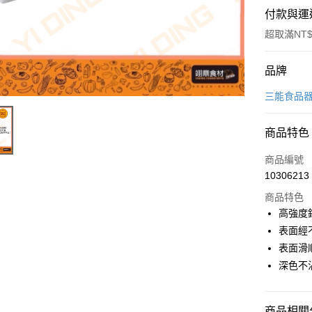
付款與運
超取滿NT$
付款方式
品牌
信用卡一
三能食品
Apple Pay
商品特色
商品編號
運送方式
10306213
• 付款後
商品特色
每筆NT$6
高強度
表面經
• 付款後7
表面滑
每筆NT$6
深色不
(請點開選
每筆NT$2
商品相關分