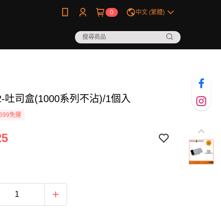
0
中文 (繁體)
92-吐司盒(1000系列不沾)/1個入
699免運
25