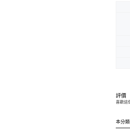
評價
喜歡這
本分類