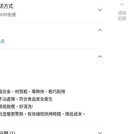
送方式
清除
699免運
紀錄
次付款
器具
全家取貨
0，滿NT$699(含以上)免運費
鋁合金，材質輕，導熱快，輕巧耐用
不沾處理，符合食品安全衛生
-11取貨
順易脫模，好清洗!
0，滿NT$699(含以上)免運費
沾塗層更聚熱，有效縮短烘烤時間，降低成本。
項勾選)
50
類 (1)