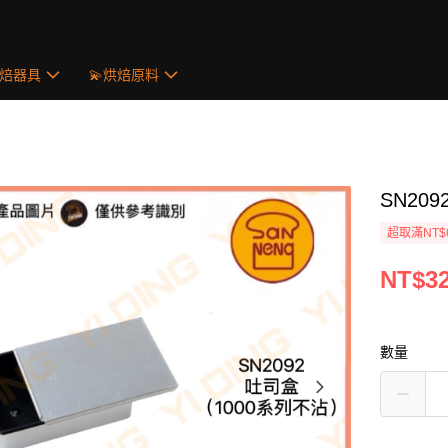
烘焙器具
💫烘焙原料
SN20
超取滿NT$
NT$3
數量