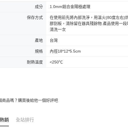
成分
1.0mm鋁合金陽極處理
保存方式
在使用前先將內部洗淨，用溫火(80度左右
膠刮板，清除留在器具殘餘物.產品使用一
清洗一次
產地
台灣
規格
內徑18*12*5.5cm
耐熱溫度
<250℃
個商品嗎？購買後給他一個好評吧
熱銷
全站排行