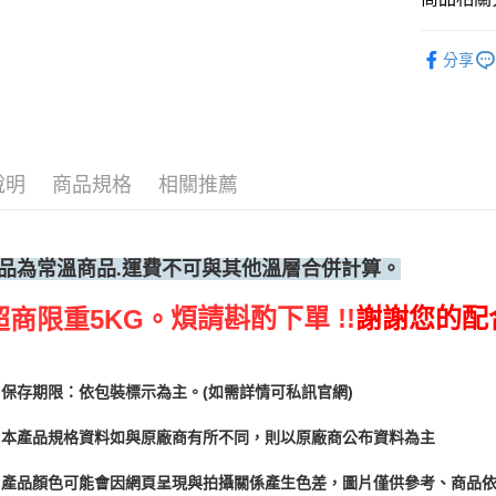
烘焙器具
分享
說明
商品規格
相關推薦
品為常溫
商品.運費不可與其他溫層合併計算。
煩請斟酌下單 !!
謝謝您的配
超商限重5KG。
保存期限：依包裝標示為主。(如需詳情可私訊官網)
本產品規格資料如與原廠商有所不同，則以原廠商公布資料為主
產品顏色可能會因網頁呈現與拍攝關係產生色差，圖片僅供參考、商品