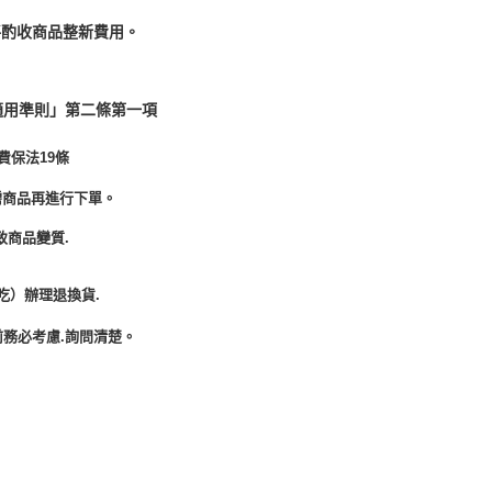
酌收商品整﻿新費用。
適用準則」第二條第一項
費保法19條
需商品再進行下單。
致商品變質.
吃）辦理退換貨.
務必考慮.詢問清楚。