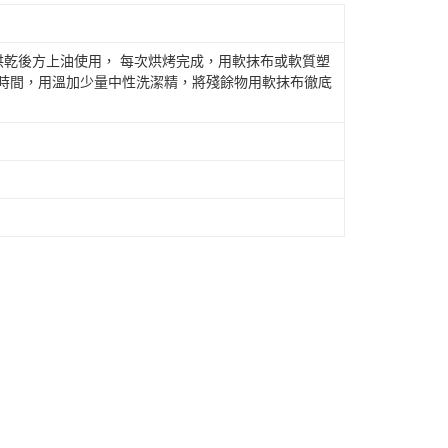
)烘乾後方上油使用， 每次烘烤完成，用軟抹布或軟質塑
段時間，用溫加少量中性洗潔精，將殘餘物用軟抹布徹底