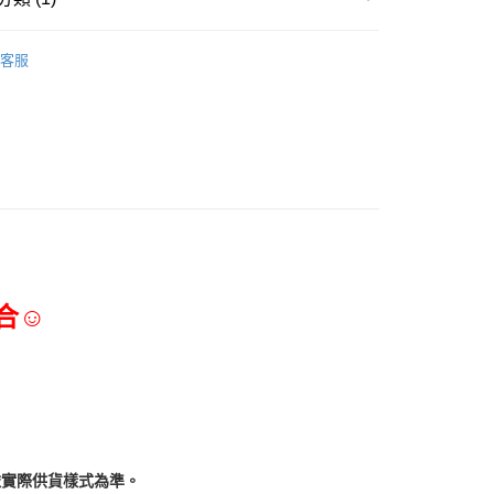
三能食品器具
客服
合☺
依實際供貨樣式為準。