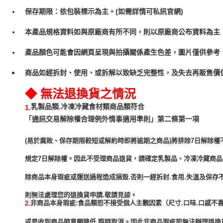
保存期限：依包裝標示為主。(如需詳情可私訊官網)
本產品規格資料如與原廠商有所不同，則以原廠商公布資料為主
產品顏色可能會因網頁呈現與拍攝關係產生色差，圖片僅供參考
商品如經拆封、使用、或拆解以致缺乏完整性，及失去再販售價值
◆ 無法退換貨之情況
乳製品類.冷凍冷藏食材類商品類符合
1.
「通訊交易解除權合理例外情事適用準則」第二條第一項
(易於腐敗、保存期限較短或解約時即將逾期之商品)將排除7日解除權
規定7日解除權。因此不受理商品退貨，請確定乳製品、冷凍冷藏商
除商品本身瑕疵或運送過程造成損毀.否則一經拆封.食用.失溫及保存
非商品本身瑕疵:食品類恕不接受個人主觀因素（尺寸.口味.口感不喜
2.
或是收到商品時意願降低.臨時取消。因此非商品瑕疵恕無法辦理退換貨