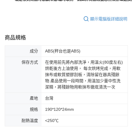
顯示電腦版詳細說明
商品規格
成分
ABS(秤台也是ABS)
保存方式
在使用前先將內部洗淨，用溫火(80度左右)
烘乾後方上油使用， 每次烘烤完成，用軟
抹布或軟質塑膠刮板，清除留在器具殘餘
物.產品使用一段時間，用溫加少量中性洗
潔精，將殘餘物用軟抹布徹底清洗一次
產地
台灣
規格
190*120*24mm
耐熱溫度
<250℃