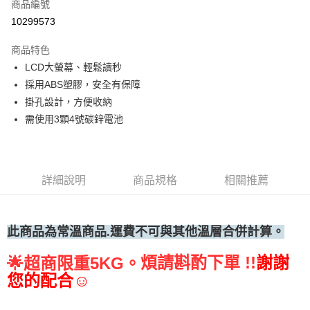
商品編號
• 付款後全家取貨
10299573
每筆NT$60，滿NT$699(含以上)免運費
商品特色
• 付款後7-11取貨
LCD大螢幕、輕鬆讀秒
每筆NT$60，滿NT$699(含以上)免運費
採用ABS塑膠，安全有保障
(請點開選項勾選)
掛孔設計，方便收納
每筆NT$250
需使用3顆4號碳鋅電池
詳細說明
商品規格
相關推薦
此商品為常溫
商品.運費不可與其他溫層合併計算。
煩請斟酌下單 !!
謝謝
🌟
超商限重5KG。
您的配合☺