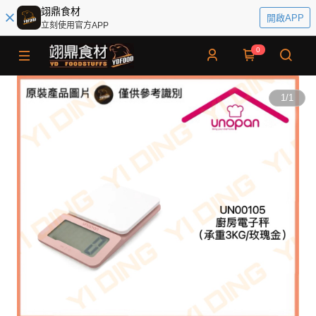
翊鼎食材
開啟APP
立刻使用官方APP
0
1
/
1