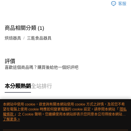
客服
商品相關分類 (1)
烘焙器具
三能食品器具
評價
喜歡這個商品嗎？購買後給他一個好評吧
本分類熱銷
全站排行
本網站中使用 cookie，欲查詢有關本網站使用 cookie 方式之詳情，及若您不希
熱門標籤
望在電腦上使用 cookie 時應如何變更電腦的 cookie 設定，請參閱本網站「
隱私
權條款
」之 Cookie 聲明。您繼續使用本網站即表示您同意本公司得按本網站使
用條款之 Cookie 聲明使用 cookie。
了解更多 >