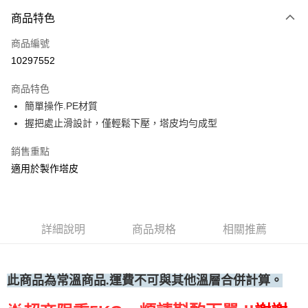
商品特色
運送方式
商品編號
• 付款後全家取貨
10297552
每筆NT$60，滿NT$699(含以上)免運費
商品特色
• 付款後7-11取貨
簡單操作.PE材質
每筆NT$60，滿NT$699(含以上)免運費
握把處止滑設計，僅輕鬆下壓，塔皮均勻成型
(請點開選項勾選)
銷售重點
每筆NT$250
適用於製作塔皮
詳細說明
商品規格
相關推薦
此商品為常溫
商品.運費不可與其他溫層合併計算。