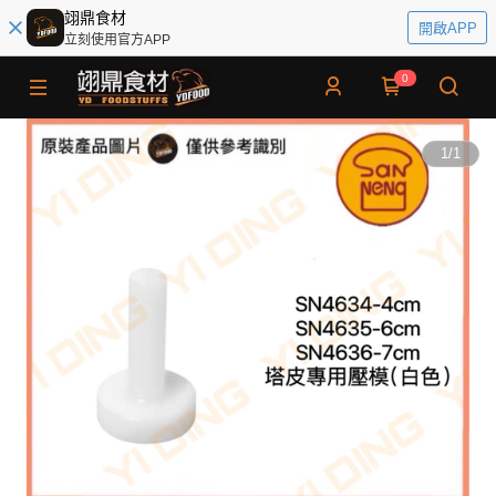
翊鼎食材
開啟APP
立刻使用官方APP
0
1
/
1