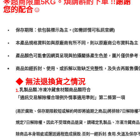
煩請斟酌下單 !!
謝謝
🌟
超商限重5KG。
您的配合☺
保存期限：依包裝標示為主。(如需詳情可私訊官網)
本產品規格資料如與原廠商有所不同，則以原廠商公布資料為主
產品顏色可能會因網頁呈現與拍攝關係產生色差，圖片僅供參考
商品如經拆封、使用、或拆解以致缺乏完整性，及失去再販售價值
◆ 無法退換貨之情況
乳製品類.冷凍冷藏食材類商品類符合
1.
「通訊交易解除權合理例外情事適用準則」第二條第一項
(易於腐敗、保存期限較短或解約時即將逾期之商品)將排除7日解除權
規定7日解除權。因此不受理商品退貨，請確定乳製品、冷凍冷藏商
除商品本身瑕疵或運送過程造成損毀.否則一經拆封.食用.失溫及保存