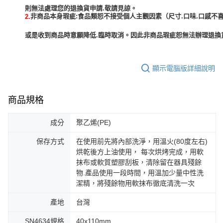
非商品本身瑕疵:食品類恕不接受個人主觀因素（尺寸.口味.口感不喜
2.
或是收到商品時意願降低.臨時取消。因此非商品瑕疵恕無法辦理退換貨
顯示電腦版詳細說明
商品規格
成分
聚乙烯(PE)
保存方式
在使用前先將內部洗淨，用溫火(80度左右)
烘乾後方上油使用， 每次烘烤完成，用軟
抹布或軟質塑膠刮板，清除留在器具殘餘
物.產品使用一段時間，用溫加少量中性洗
潔精，將殘餘物用軟抹布徹底清洗一次
產地
台灣
SN4634規格
40x110mm