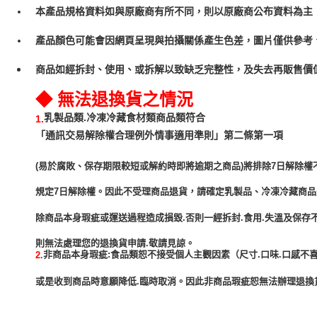
本產品規格資料如與原廠商有所不同，則以原廠商公布資料為主
產品顏色可能會因網頁呈現與拍攝關係產生色差，圖片僅供參考
商品如經拆封、使用、或拆解以致缺乏完整性，及失去再販售價值
◆ 無法退換貨之情況
乳製品類.冷凍冷藏食材類商品類符合
1.
「通訊交易解除權合理例外情事適用準則」第二條第一項
(易於腐敗、保存期限較短或解約時即將逾期之商品)將排除7日解除權
規定7日解除權。因此不受理商品退貨，請確定乳製品、冷凍冷藏商
除商品本身瑕疵或運送過程造成損毀.否則一經拆封.食用.失溫及保存
非商品本身瑕疵:食品類恕不接受個人主觀因素（尺寸.口味.口感不喜
2.
或是收到商品時意願降低.臨時取消。因此非商品瑕疵恕無法辦理退換貨