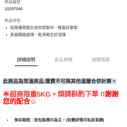
商品編號
• 付款後全家取貨
10297046
每筆NT$60，滿NT$699(含以上)免運費
商品特色
• 付款後7-11取貨
採用優質鋁合金材質製作，輕盈好拿取
每筆NT$60，滿NT$699(含以上)免運費
表面陽極處理，乾淨衛生好清理
(請點開選項勾選)
每筆NT$250
詳細說明
商品規格
相關推薦
此商品為常溫
商品.運費不可與其他溫層合併計算。
煩請斟酌下單 !!
謝謝
🌟
超商限重5KG。
您的配合☺
保存期限：依包裝標示為主。(如需詳情可私訊官網)