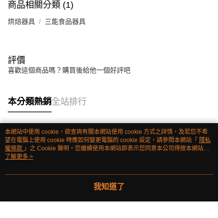
商品相關分類 (1)
烘焙器具
三能食品器具
評價
喜歡這個商品嗎？購買後給他一個好評吧
本分類熱銷
全站排行
本網站中使用 cookie，欲查詢有關本網站使用 cookie 方式之詳情，及若您不希
熱門標籤
望在電腦上使用 cookie 時應如何變更電腦的 cookie 設定，請參閱本網站「
隱私
權條款
」之 Cookie 聲明。您繼續使用本網站即表示您同意本公司得按本網站使
用條款之 Cookie 聲明使用 cookie。
了解更多 >
我知道了