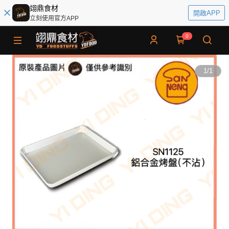
翊鼎食材
開啟APP
立刻使用官方APP
0
1
/
1