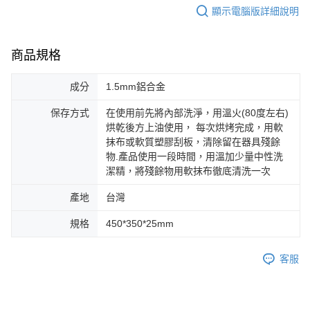
顯示電腦版詳細說明
商品規格
成分
1.5mm鋁合金
保存方式
在使用前先將內部洗淨，用溫火(80度左右)
烘乾後方上油使用， 每次烘烤完成，用軟
抹布或軟質塑膠刮板，清除留在器具殘餘
物.產品使用一段時間，用溫加少量中性洗
潔精，將殘餘物用軟抹布徹底清洗一次
產地
台灣
規格
450*350*25mm
客服