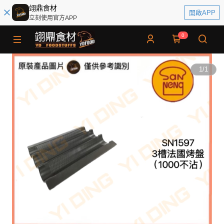
翊鼎食材
開啟APP
立刻使用官方APP
0
1
/
1