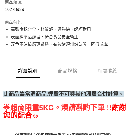
商品編號
• 付款後全家取貨
10278939
每筆NT$60，滿NT$699(含以上)免運費
商品特色
• 付款後7-11取貨
高強度鋁合金，材質輕，導熱快，輕巧耐用
每筆NT$60，滿NT$699(含以上)免運費
表面經不沾處理，符合食品安全衛生
(請點開選項勾選)
深色不沾塗層更聚熱，有效縮短烘烤時間，降低成本
每筆NT$250
詳細說明
商品規格
相關推薦
此商品為常溫
商品.運費不可與其他溫層合併計算。
煩請斟酌下單 !!
謝謝
🌟
超商限重5KG。
您的配合☺
保存期限：依包裝標示為主。(如需詳情可私訊官網)