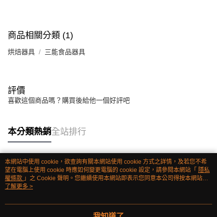
商品相關分類 (1)
烘焙器具
三能食品器具
評價
喜歡這個商品嗎？購買後給他一個好評吧
本分類熱銷
全站排行
本網站中使用 cookie，欲查詢有關本網站使用 cookie 方式之詳情，及若您不希
熱門標籤
望在電腦上使用 cookie 時應如何變更電腦的 cookie 設定，請參閱本網站「
隱私
權條款
」之 Cookie 聲明。您繼續使用本網站即表示您同意本公司得按本網站使
用條款之 Cookie 聲明使用 cookie。
了解更多 >
我知道了