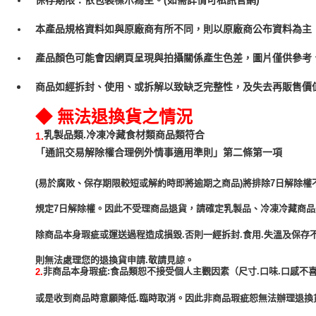
本產品規格資料如與原廠商有所不同，則以原廠商公布資料為主
產品顏色可能會因網頁呈現與拍攝關係產生色差，圖片僅供參考
商品如經拆封、使用、或拆解以致缺乏完整性，及失去再販售價值
◆ 無法退換貨之情況
乳製品類.冷凍冷藏食材類商品類符合
1.
「通訊交易解除權合理例外情事適用準則」第二條第一項
(易於腐敗、保存期限較短或解約時即將逾期之商品)將排除7日解除權
規定7日解除權。因此不受理商品退貨，請確定乳製品、冷凍冷藏商
除商品本身瑕疵或運送過程造成損毀.否則一經拆封.食用.失溫及保存
非商品本身瑕疵:食品類恕不接受個人主觀因素（尺寸.口味.口感不喜
2.
或是收到商品時意願降低.臨時取消。因此非商品瑕疵恕無法辦理退換貨