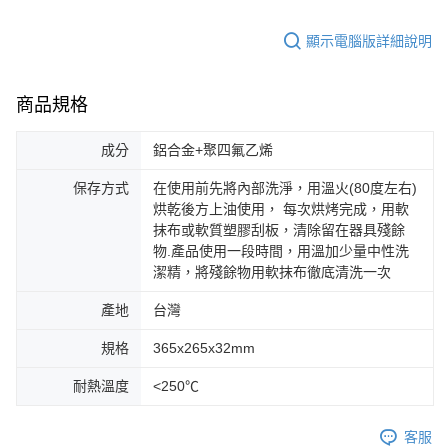
顯示電腦版詳細說明
商品規格
成分
鋁合金+聚四氟乙烯
保存方式
在使用前先將內部洗淨，用溫火(80度左右)
烘乾後方上油使用， 每次烘烤完成，用軟
抹布或軟質塑膠刮板，清除留在器具殘餘
物.產品使用一段時間，用溫加少量中性洗
潔精，將殘餘物用軟抹布徹底清洗一次
產地
台灣
規格
365x265x32mm
耐熱溫度
<250℃
客服