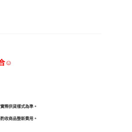
合☺
依實際供貨樣式為準。
酌收商品整﻿新費用。