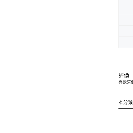
評價
喜歡這
本分類