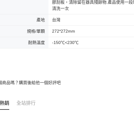
膠刮板，清除留在器具殘餘物.產品使用一
清洗一次
產地
台灣
規格/單顆
272*272mm
耐熱溫度
-150℃<230℃
個商品嗎？購買後給他一個好評吧
熱銷
全站排行