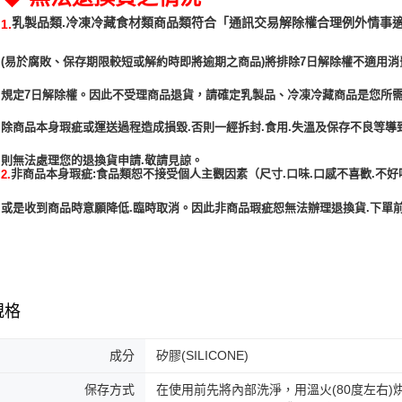
「通訊交易解除權合理例外情事
乳製品類.冷凍冷藏食材類商品類符合
1.
(易於腐敗、保存期限較短或解約時即將逾期之商品)將排除7日解除權不適用消
規定7日解除權。因此不受理商品退貨，請確定乳製品、冷凍冷藏商品是您所
除商品本身瑕疵或運送過程造成損毀.否則一經拆封.食用.失溫及保存不良等導
非商品本身瑕疵:食品類恕不接受個人主觀因素（尺寸.口味.口感不喜歡.不好
2.
或是收到商品時意願降低.臨時取消。因此非商品瑕疵恕無法辦理退換貨.下單前
規格
成分
矽膠(SILICONE)
保存方式
在使用前先將內部洗淨，用溫火(80度左右