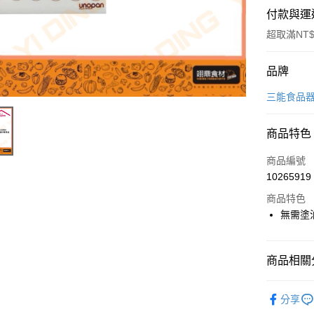
付款與運
超取滿NT$
付款方式
品牌
信用卡一
三能食品
Apple Pay
商品特色
商品編號
運送方式
10265919
• 付款後
商品特色
每筆NT$6
無需塗
• 付款後7
每筆NT$6
商品相關分
(請點開選
烘焙器具
分享
每筆NT$2