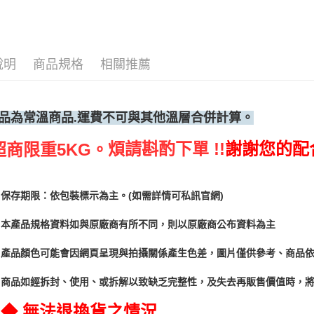
說明
商品規格
相關推薦
品為常溫
商品.運費不可與其他溫層合併計算。
煩請斟酌下單 !!
謝謝您的配
超商限重5KG。
保存期限：依包裝標示為主。(如需詳情可私訊官網)
本產品規格資料如與原廠商有所不同，則以原廠商公布資料為主
產品顏色可能會因網頁呈現與拍攝關係產生色差，圖片僅供參考、商品
商品如經拆封、使用、或拆解以致缺乏完整性，及失去再販售價值時，將
◆ 無法退換貨之情況