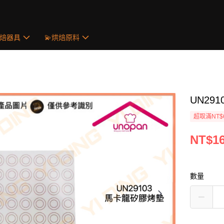
烘焙器具
💫烘焙原料
UN29
超取滿NT$
NT$1
數量