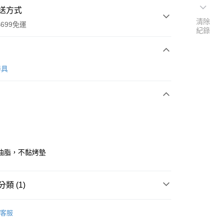
送方式
清除
699免運
紀錄
次付款
器具
全家取貨
0，滿NT$699(含以上)免運費
油脂，不黏烤墊
-11取貨
0，滿NT$699(含以上)免運費
類 (1)
項勾選)
三能食品器具
客服
50