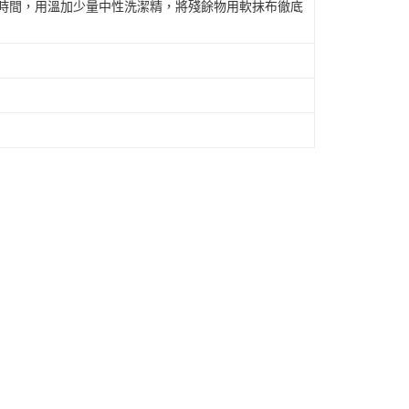
段時間，用溫加少量中性洗潔精，將殘餘物用軟抹布徹底