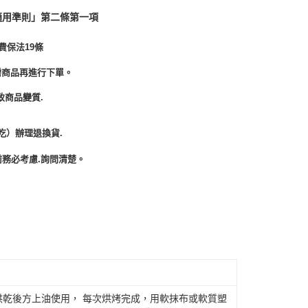
適用準則」第二條第一項
費保法19條
需商品再進行下單。
致商品變質.
吃）辦理退換貨.
務必考慮.詢問清楚。
)烘乾後方上油使用， 每次烘烤完成，用軟抹布或軟質塑