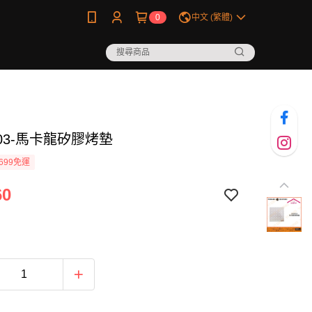
0
中文 (繁體)
103-馬卡龍矽膠烤墊
699免運
60