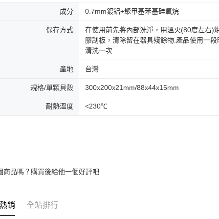
成分
0.7mm鍍鋁+聚甲基苯基硅氧烷
保存方式
在使用前先將內部洗淨，用溫火(80度左右
膠刮板，清除留在器具殘餘物.產品使用一
清洗一次
產地
台灣
規格/單顆貝殼
300x200x21mm/88x44x15mm
耐熱溫度
<230℃
個商品嗎？購買後給他一個好評吧
熱銷
全站排行