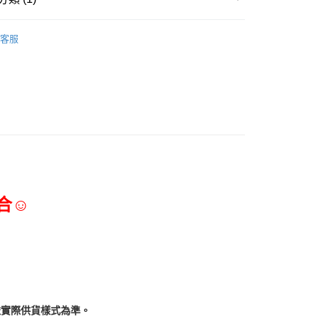
三能食品器具
客服
合☺
依實際供貨樣式為準。