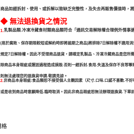
商品如經拆封、使用、或拆解以致缺乏完整性，及失去再販售價值時，將
◆ 無法退換貨之情況
「通訊交易解除權合理例外情事
乳製品類.冷凍冷藏食材類商品類符合
1.
(易於腐敗、保存期限較短或解約時即將逾期之商品)將排除7日解除權不適用消
規定7日解除權。因此不受理商品退貨，請確定乳製品、冷凍冷藏商品是您所
除商品本身瑕疵或運送過程造成損毀.否則一經拆封.食用.失溫及保存不良等導
非商品本身瑕疵:食品類恕不接受個人主觀因素（尺寸.口味.口感不喜歡.不好
2.
或是收到商品時意願降低.臨時取消。因此非商品瑕疵恕無法辦理退換貨.下單前
規格