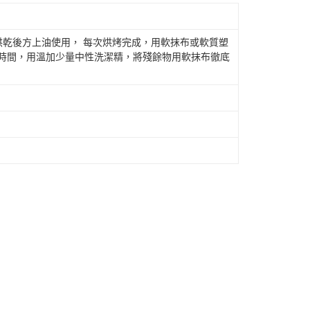
)烘乾後方上油使用， 每次烘烤完成，用軟抹布或軟質塑
段時間，用溫加少量中性洗潔精，將殘餘物用軟抹布徹底