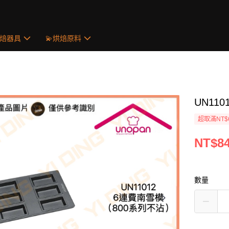
烘焙器具
💫烘焙原料
UN11
超取滿NT$
NT$8
數量