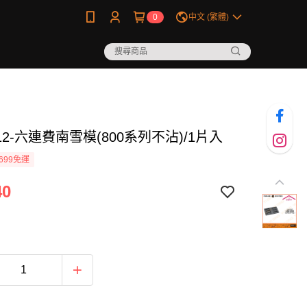
0
中文 (繁體)
012-六連費南雪模(800系列不沾)/1片入
699免運
40