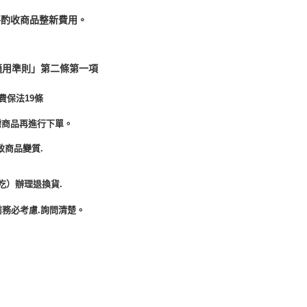
酌收商品整﻿新費用。
適用準則」第二條第一項
費保法19條
需商品再進行下單。
致商品變質.
吃）辦理退換貨.
務必考慮.詢問清楚。