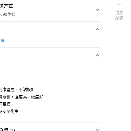
送方式
清除
699免運
紀錄
次付款
器具
全家取貨
0，滿NT$699(含以上)免運費
利康塗層，不沾設計
質碳鋼，強度高，硬度好
-11取貨
好脫模
0，滿NT$699(含以上)免運費
品安全衛生
項勾選)
50
類 (1)