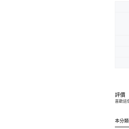
評價
喜歡這
本分類