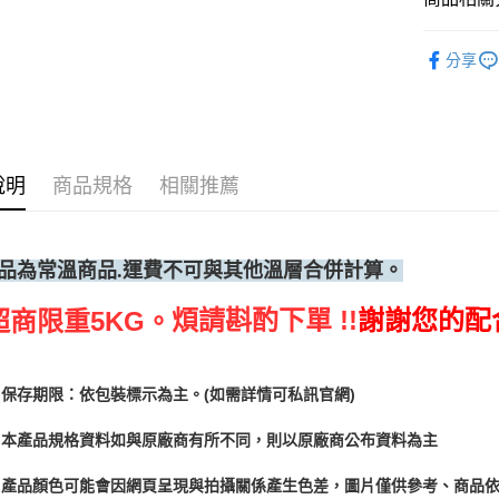
烘焙器具
分享
說明
商品規格
相關推薦
品為常溫
商品.運費不可與其他溫層合併計算。
煩請斟酌下單 !!
謝謝您的配
超商限重5KG。
保存期限：依包裝標示為主。(如需詳情可私訊官網)
本產品規格資料如與原廠商有所不同，則以原廠商公布資料為主
產品顏色可能會因網頁呈現與拍攝關係產生色差，圖片僅供參考、商品