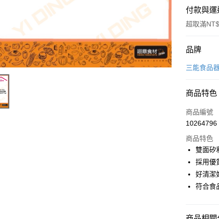
付款與運
超取滿NT$
付款方式
品牌
信用卡一
三能食品
Apple Pay
商品特色
商品編號
運送方式
10264796
• 付款後
商品特色
每筆NT$6
雙面矽
採用優
• 付款後7
好清潔
每筆NT$6
符合食
(請點開選
每筆NT$2
商品相關分