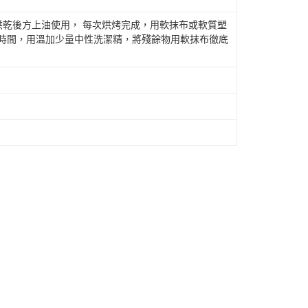
)烘乾後方上油使用， 每次烘烤完成，用軟抹布或軟質塑
段時間，用溫加少量中性洗潔精，將殘餘物用軟抹布徹底