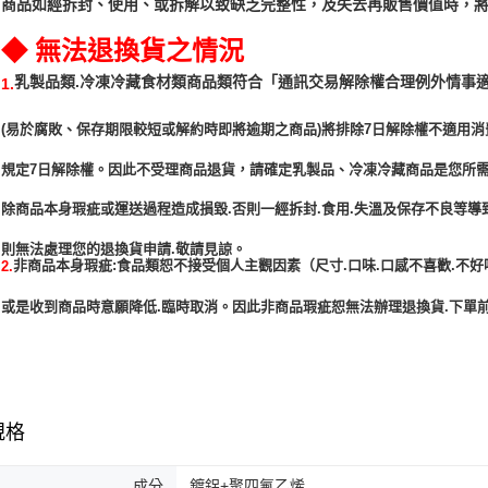
商品如經拆封、使用、或拆解以致缺乏完整性，及失去再販售價值時，將
◆ 無法退換貨之情況
「通訊交易解除權合理例外情事
乳製品類.冷凍冷藏食材類商品類符合
1.
(易於腐敗、保存期限較短或解約時即將逾期之商品)將排除7日解除權不適用消
規定7日解除權。因此不受理商品退貨，請確定乳製品、冷凍冷藏商品是您所
除商品本身瑕疵或運送過程造成損毀.否則一經拆封.食用.失溫及保存不良等導
非商品本身瑕疵:食品類恕不接受個人主觀因素（尺寸.口味.口感不喜歡.不好
2.
或是收到商品時意願降低.臨時取消。因此非商品瑕疵恕無法辦理退換貨.下單前
規格
成分
鍍鋁+聚四氟乙烯