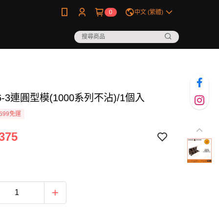
0
中文 (繁體)
96-3連圓型模(1000系列不沾)/1個入
699免運
375