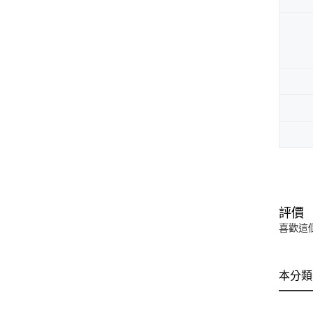
評價
喜歡這
本分類