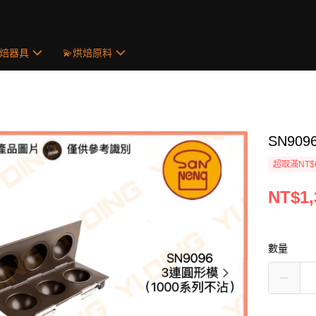
烘焙器具
💫烘焙原料
SN90
超取滿NT$
NT$1,
數量