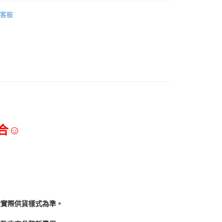
三能食品器具
客服
合☺
依實際供貨樣式為準。