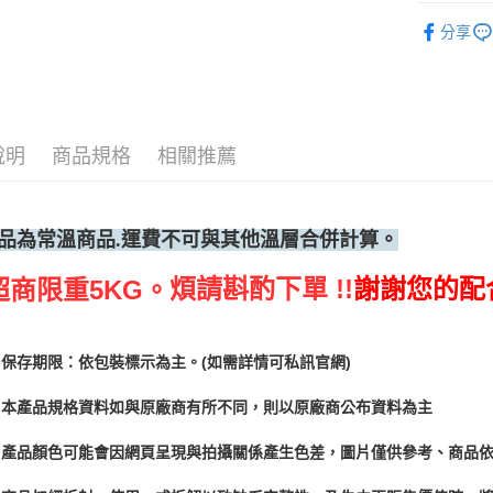
烘焙器具
分享
說明
商品規格
相關推薦
品為常溫
商品.運費不可與其他溫層合併計算。
煩請斟酌下單 !!
謝謝您的配
超商限重5KG。
保存期限：依包裝標示為主。(如需詳情可私訊官網)
本產品規格資料如與原廠商有所不同，則以原廠商公布資料為主
產品顏色可能會因網頁呈現與拍攝關係產生色差，圖片僅供參考、商品