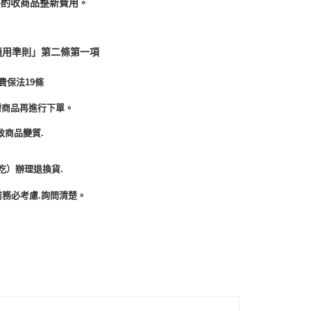
酌收商品整﻿新費用。
適用準則」第二條第一項
費保法19條
需商品再進行下單。
致商品變質.
吃）辦理退換貨.
務必考慮.詢問清楚。