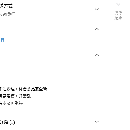
送方式
清除
699免運
紀錄
次付款
器具
全家取貨
0，滿NT$699(含以上)免運費
不沾處理，符合食品安全衛
順易脫模，好清洗
-11取貨
沾塗層更聚熱
0，滿NT$699(含以上)免運費
項勾選)
類 (1)
50