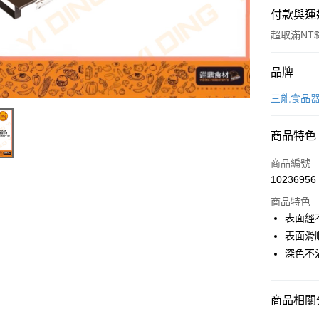
付款與運
超取滿NT$
付款方式
品牌
信用卡一
三能食品
Apple Pay
商品特色
商品編號
運送方式
10236956
• 付款後
商品特色
每筆NT$6
表面經
表面滑
• 付款後7
深色不
每筆NT$6
(請點開選
商品相關分
每筆NT$2