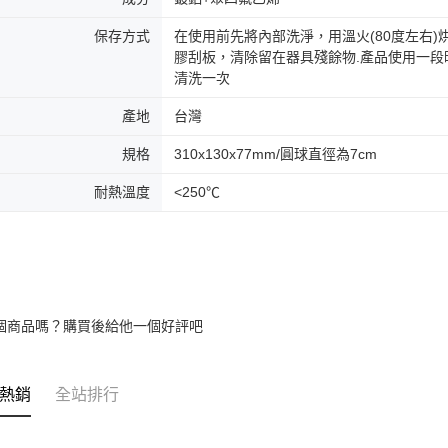
保存方式
在使用前先將內部洗淨，用溫火(80度左右
膠刮板，清除留在器具殘餘物.產品使用一
清洗一次
產地
台灣
規格
310x130x77mm/圓球直徑為7cm
耐熱溫度
<250℃
個商品嗎？購買後給他一個好評吧
熱銷
全站排行