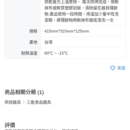
烘乾後方上油使用， 每次烘烤完成，用軟
抹布或軟質塑膠刮板，清除留在器具殘餘
物.產品使用一段時間，用溫加少量中性洗
潔精，將殘餘物用軟抹布徹底清洗一次
規格
415mm*315mm*125mm.
產地
台灣
耐熱溫度
80℃ ~ -15℃
客服
商品相關分類 (1)
烘焙器具
三能食品器具
評價