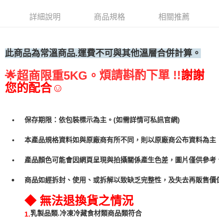
• 付款後全家取貨
詳細說明
商品規格
相關推薦
每筆NT$60，滿NT$699(含以上)免運費
• 付款後7-11取貨
每筆NT$60，滿NT$699(含以上)免運費
此商品為常溫
商品.運費不可與其他溫層合併計算。
(請點開選項勾選)
煩請斟酌下單 !!
謝謝
🌟
超商限重5KG。
每筆NT$250
您的配合☺
保存期限：依包裝標示為主。(如需詳情可私訊官網)
本產品規格資料如與原廠商有所不同，則以原廠商公布資料為主
產品顏色可能會因網頁呈現與拍攝關係產生色差，圖片僅供參考
商品如經拆封、使用、或拆解以致缺乏完整性，及失去再販售價值
◆ 無法退換貨之情況
乳製品類.冷凍冷藏食材類商品類符合
1.