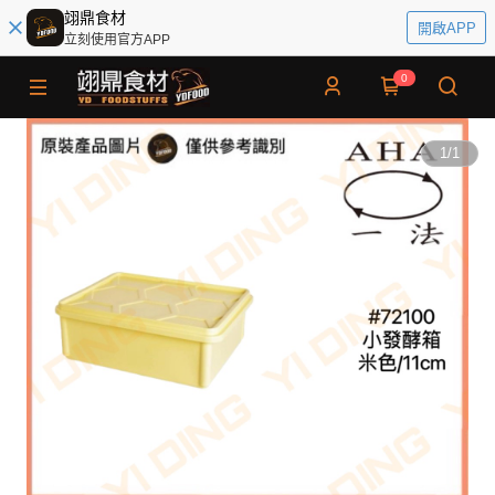
翊鼎食材
開啟APP
立刻使用官方APP
0
1
/
1