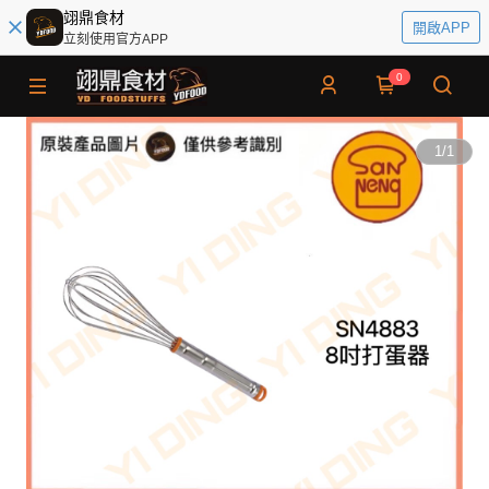
翊鼎食材
開啟APP
立刻使用官方APP
0
1
/
1