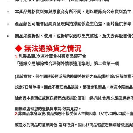
本產品規格資料如與原廠商有所不同，則以原廠商公布資料為主
產品顏色可能會因網頁呈現與拍攝關係產生色差，圖片僅供參考
商品如經拆封、使用、或拆解以致缺乏完整性，及失去再販售價值
◆ 無法退換貨之情況
乳製品類.冷凍冷藏食材類商品類符合
1.
「通訊交易解除權合理例外情事適用準則」第二條第一項
(易於腐敗、保存期限較短或解約時即將逾期之商品)將排除7日解除權
規定7日解除權。因此不受理商品退貨，請確定乳製品、冷凍冷藏商
除商品本身瑕疵或運送過程造成損毀.否則一經拆封.食用.失溫及保存
非商品本身瑕疵:食品類恕不接受個人主觀因素（尺寸.口味.口感不喜
2.
或是收到商品時意願降低.臨時取消。因此非商品瑕疵恕無法辦理退換貨