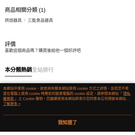
商品相關分類 (1)
烘焙器具
三能食品器具
評價
喜歡這個商品嗎？購買後給他一個好評吧
本分類熱銷
全站排行
本網站中使用 cookie，欲查詢有關本網站使用 cookie 方式之詳情，及若您不希
熱門標籤
望在電腦上使用 cookie 時應如何變更電腦的 cookie 設定，請參閱本網站「
隱私
權條款
」之 Cookie 聲明。您繼續使用本網站即表示您同意本公司得按本網站使
用條款之 Cookie 聲明使用 cookie。
了解更多 >
我知道了