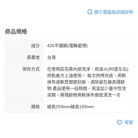
顯示電腦版詳細說明
商品規格
成分
420不鏽鋼(電解處理)
原產地
台灣
保存方式
在使用前先將內部洗淨，用溫火(80度左右)
烘乾後方上油使用， 每次烘烤完成，用軟
抹布或軟質塑膠刮板，清除留在器具殘餘
物.產品使用一段時間，用溫加少量中性洗
潔精，將殘餘物用軟抹布徹底清洗一次
規格
總長259mm線長150mm
客服