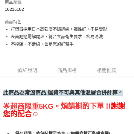
商品編號
• 付款後全家取貨
10215102
每筆NT$60，滿NT$699(含以上)免運費
商品特色
• 付款後7-11取貨
打蛋器採用日本高強度不鏽鋼線，彈性好，不易變形
每筆NT$60，滿NT$699(含以上)免運費
表面經過電解處理，符合食品衛生要求，容易清洗
(請點開選項勾選)
不掉頭、不斷線，會是您的好幫手
每筆NT$250
詳細說明
商品規格
相關推薦
此商品為常溫
商品.運費不可與其他溫層合併計算。
煩請斟酌下單 !!
謝謝
🌟
超商限重5KG。
您的配合☺
保存期限：依包裝標示為主。(如需詳情可私訊官網)