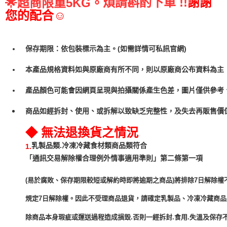
煩請斟酌下單 !!
謝謝
🌟
超商限重5KG。
您的配合☺
保存期限：依包裝標示為主。(如需詳情可私訊官網)
本產品規格資料如與原廠商有所不同，則以原廠商公布資料為主
產品顏色可能會因網頁呈現與拍攝關係產生色差，圖片僅供參考
商品如經拆封、使用、或拆解以致缺乏完整性，及失去再販售價值
◆ 無法退換貨之情況
乳製品類.冷凍冷藏食材類商品類符合
1.
「通訊交易解除權合理例外情事適用準則」第二條第一項
(易於腐敗、保存期限較短或解約時即將逾期之商品)將排除7日解除權
規定7日解除權。因此不受理商品退貨，請確定乳製品、冷凍冷藏商
除商品本身瑕疵或運送過程造成損毀.否則一經拆封.食用.失溫及保存