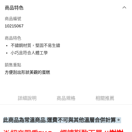
商品特色
運送方式
商品編號
• 付款後全家取貨
10215067
每筆NT$60，滿NT$699(含以上)免運費
商品特色
• 付款後7-11取貨
不鏽鋼材質，堅固不易生鏽
每筆NT$60，滿NT$699(含以上)免運費
小巧且符合人體工學
(請點開選項勾選)
銷售重點
每筆NT$250
方便刮出形狀美觀的蛋糕
詳細說明
商品規格
相關推薦
此商品為常溫
商品.運費不可與其他溫層合併計算。