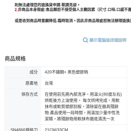
非商品本身瑕疵:食品類恕不接受個人主觀因素（尺寸.口味.口感不喜
2.
或是收到商品時意願降低.臨時取消。因此非商品瑕疵恕無法辦理退換貨
顯示電腦版詳細說明
商品規格
成分
420不鏽鋼+ 黑色塑膠柄
原產地
台灣
保存方式
在使用前先將內部洗淨，用溫火(80度左右)
烘乾後方上油使用， 每次烘烤完成，用軟
抹布或軟質塑膠刮板，清除留在器具殘餘
物.產品使用一段時間，用溫加少量中性洗
潔精，將殘餘物用軟抹布徹底清洗一次
SN4866規格刀
21CM/33CM