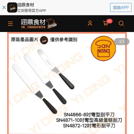
翊鼎食材
開啟APP
立刻使用官方APP
0
1
/
1