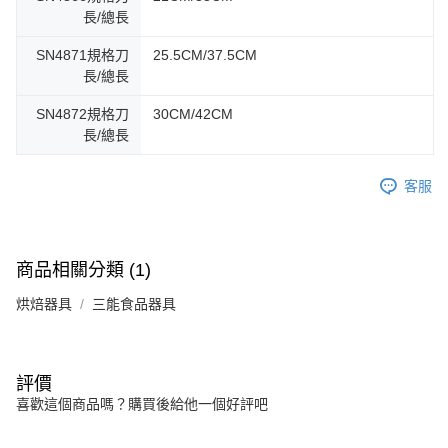
長/總長
SN4871規格刀
25.5CM/37.5CM
長/總長
SN4872規格刀
30CM/42CM
長/總長
客服
商品相關分類 (1)
烘焙器具
三能食品器具
評價
喜歡這個商品嗎？購買後給他一個好評吧