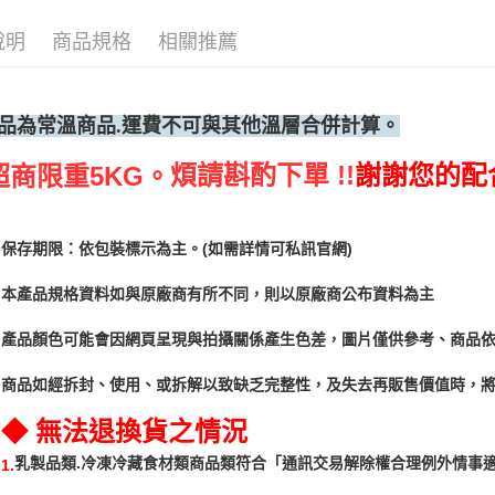
說明
商品規格
相關推薦
品為常溫
商品.運費不可與其他溫層合併計算。
煩請斟酌下單 !!
謝謝您的配
超商限重5KG。
保存期限：依包裝標示為主。(如需詳情可私訊官網)
本產品規格資料如與原廠商有所不同，則以原廠商公布資料為主
產品顏色可能會因網頁呈現與拍攝關係產生色差，圖片僅供參考、商品
商品如經拆封、使用、或拆解以致缺乏完整性，及失去再販售價值時，將
◆ 無法退換貨之情況
「通訊交易解除權合理例外情事
乳製品類.冷凍冷藏食材類商品類符合
1.