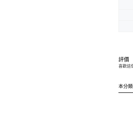
評價
喜歡這
本分類