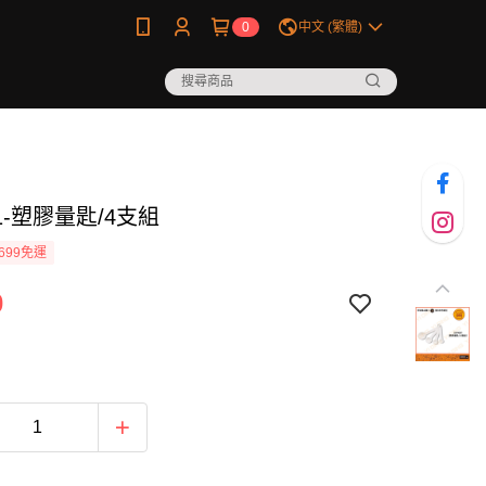
0
中文 (繁體)
91-塑膠量匙/4支組
699免運
0