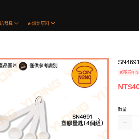
烘焙器具
💫烘焙原料
SN46
超取滿NT$
NT$4
數量