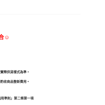
合☺
依實際供貨樣式為準。
酌收商品整﻿新費用。
適用準則」第二條第一項