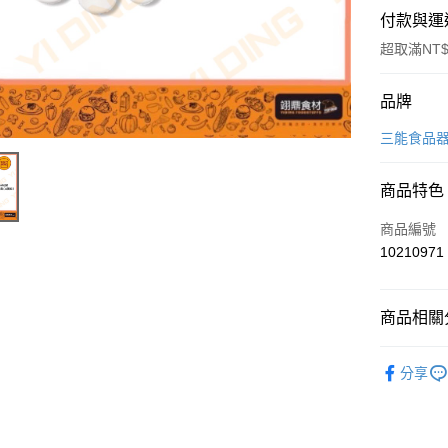
付款與運
超取滿NT$
付款方式
品牌
信用卡一
三能食品
Apple Pay
商品特色
商品編號
運送方式
10210971
• 付款後
每筆NT$6
商品相關分
• 付款後7
烘焙器具
每筆NT$6
分享
(請點開選
每筆NT$2