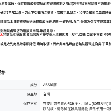
(易於腐敗、保存期限較短或解約時即將逾期之商品)將排除7日解除權不適用消
規定7日解除權。因此不受理商品退貨，請確定乳製品、冷凍冷藏商品是您所
除商品本身瑕疵或運送過程造成損毀.否則一經拆封.食用.失溫及保存不良等導
非商品本身瑕疵:食品類恕不接受個人主觀因素（尺寸.口味.口感不喜歡.不好
2.
或是收到商品時意願降低.臨時取消。因此非商品瑕疵恕無法辦理退換貨.下單前
規格
成分
ABS塑膠
原產地
台灣
保存方式
在使用前先將內部洗淨，用溫火(80度左右
膠刮板，清除留在器具殘餘物.產品使用一