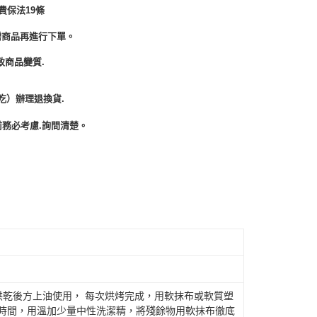
費保法19條
需商品再進行下單。
致商品變質.
吃）辦理退換貨.
務必考慮.詢問清楚。
)烘乾後方上油使用， 每次烘烤完成，用軟抹布或軟質塑
段時間，用溫加少量中性洗潔精，將殘餘物用軟抹布徹底