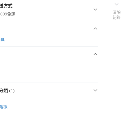
送方式
清除
699免運
紀錄
次付款
器具
全家取貨
0，滿NT$699(含以上)免運費
類 (1)
-11取貨
三能食品器具
0，滿NT$699(含以上)免運費
客服
項勾選)
50