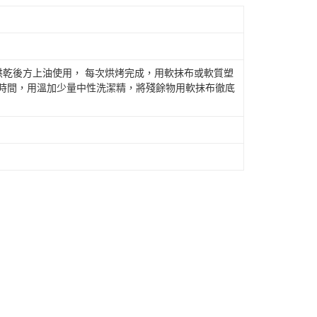
)烘乾後方上油使用， 每次烘烤完成，用軟抹布或軟質塑
段時間，用溫加少量中性洗潔精，將殘餘物用軟抹布徹底