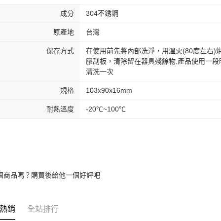
成分
304不銹鋼
原產地
台灣
保存方式
在使用前先將內部洗淨，用溫火(80度左右
膠刮板，清除留在器具殘餘物.產品使用一
清洗一次
規格
103x90x16mm
耐熱溫度
-20℃~100℃
個商品嗎？購買後給他一個好評吧
熱銷
全站排行