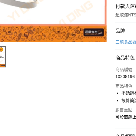
付款與運
超取滿NT$
付款方式
品牌
信用卡一
三能食品
Apple Pay
商品特色
商品編號
運送方式
10208196
• 付款後
商品特色
每筆NT$6
不銹鋼
設計簡
• 付款後7
銷售重點
每筆NT$6
可於煎鍋
(請點開選
每筆NT$2