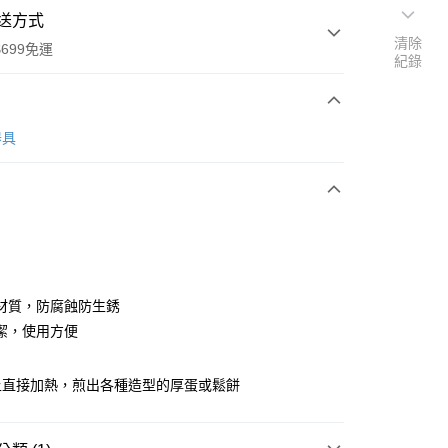
送方式
清除
699免運
紀錄
次付款
器具
全家取貨
0，滿NT$699(含以上)免運費
材質，防腐蝕防生銹
潔，使用方便
-11取貨
0，滿NT$699(含以上)免運費
上直接加熱，煎出各種造型的厚蛋或鬆餅
項勾選)
50