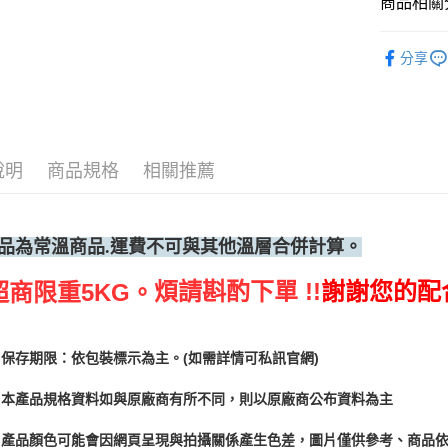
商品相關分
烘焙器具
分享
說明
商品規格
相關推薦
品為常溫
商品.運費不可與其他溫層合併計算。
煩請斟酌下單 !!
謝謝您的配
超商限重5KG。
保存期限：依包裝標示為主。(如需詳情可私訊官網)
本產品規格資料如與原廠商有所不同，則以原廠商公布資料為主
產品顏色可能會因網頁呈現與拍攝關係產生色差，圖片僅供參考、商品