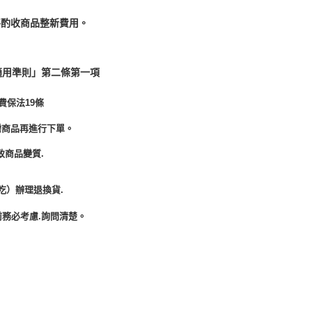
酌收商品整﻿新費用。
適用準則」第二條第一項
費保法19條
需商品再進行下單。
致商品變質.
吃）辦理退換貨.
務必考慮.詢問清楚。