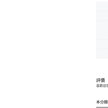
評價
喜歡這
本分類