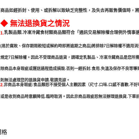
商品如經拆封、使用、或拆解以致缺乏完整性，及失去再販售價值時，將
◆ 無法退換貨之情況
「通訊交易解除權合理例外情事
乳製品類.冷凍冷藏食材類商品類符合
1.
(易於腐敗、保存期限較短或解約時即將逾期之商品)將排除7日解除權不適用消
規定7日解除權。因此不受理商品退貨，請確定乳製品、冷凍冷藏商品是您所
除商品本身瑕疵或運送過程造成損毀.否則一經拆封.食用.失溫及保存不良等導
非商品本身瑕疵:食品類恕不接受個人主觀因素（尺寸.口味.口感不喜歡.不好
2.
或是收到商品時意願降低.臨時取消。因此非商品瑕疵恕無法辦理退換貨.下單前
規格