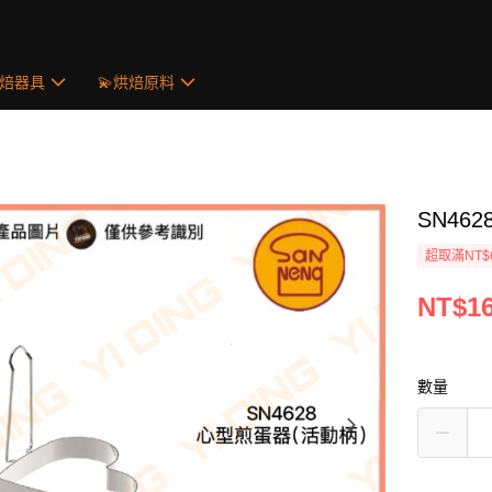
烘焙器具
💫烘焙原料
SN46
超取滿NT$
NT$1
數量