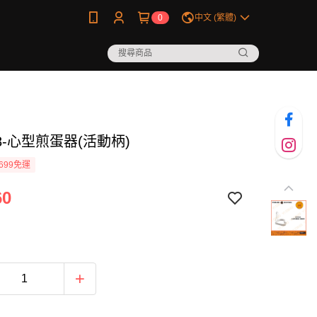
0
中文 (繁體)
28-心型煎蛋器(活動柄)
699免運
60