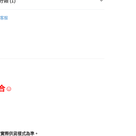
類 (1)
三能食品器具
客服
合☺
依實際供貨樣式為準。