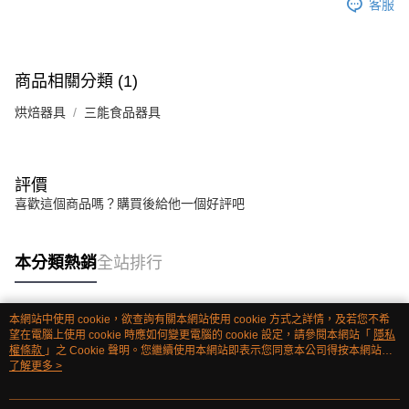
客服
商品相關分類 (1)
烘焙器具
三能食品器具
評價
喜歡這個商品嗎？購買後給他一個好評吧
本分類熱銷
全站排行
本網站中使用 cookie，欲查詢有關本網站使用 cookie 方式之詳情，及若您不希
熱門標籤
望在電腦上使用 cookie 時應如何變更電腦的 cookie 設定，請參閱本網站「
隱私
權條款
」之 Cookie 聲明。您繼續使用本網站即表示您同意本公司得按本網站使
用條款之 Cookie 聲明使用 cookie。
了解更多 >