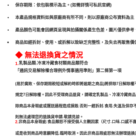
保存期限：依包裝標示為主。(如需詳情可私訊官網)
本產品規格資料如與原廠商有所不同，則以原廠商公布資料為主
產品顏色可能會因網頁呈現與拍攝關係產生色差，圖片僅供參考
商品如經拆封、使用、或拆解以致缺乏完整性，及失去再販售價值
◆ 無法退換貨之情況
乳製品類.冷凍冷藏食材類商品類符合
1.
「通訊交易解除權合理例外情事適用準則」第二條第一項
(易於腐敗、保存期限較短或解約時即將逾期之商品)將排除7日解除權
規定7日解除權。因此不受理商品退貨，請確定乳製品、冷凍冷藏商
除商品本身瑕疵或運送過程造成損毀.否則一經拆封.食用.失溫及保存
非商品本身瑕疵:食品類恕不接受個人主觀因素（尺寸.口味.口感不喜
2.
或是收到商品時意願降低.臨時取消。因此非商品瑕疵恕無法辦理退換貨