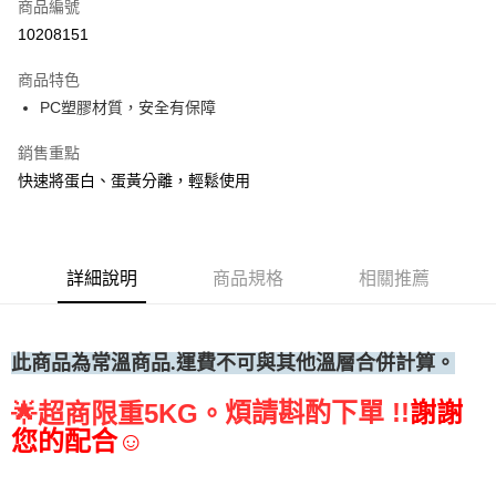
商品編號
• 付款後全家取貨
10208151
每筆NT$60，滿NT$699(含以上)免運費
商品特色
• 付款後7-11取貨
PC塑膠材質，安全有保障
每筆NT$60，滿NT$699(含以上)免運費
銷售重點
(請點開選項勾選)
快速將蛋白、蛋黃分離，輕鬆使用
每筆NT$250
詳細說明
商品規格
相關推薦
此商品為常溫
商品.運費不可與其他溫層合併計算。
煩請斟酌下單 !!
謝謝
🌟
超商限重5KG。
您的配合☺