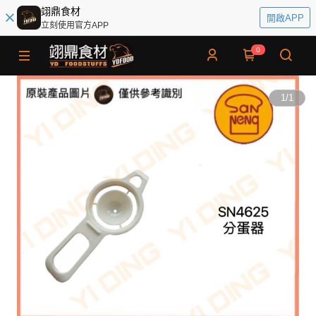
翊鼎食材
開啟APP
立刻使用官方APP
0
1
/
1