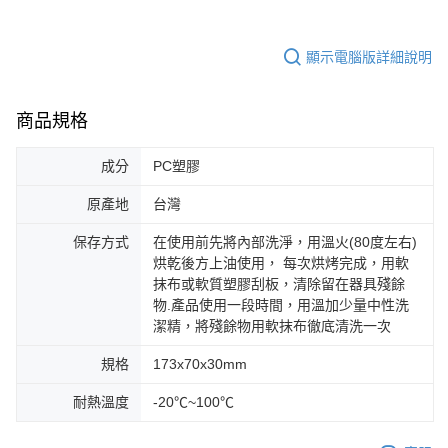
顯示電腦版詳細說明
商品規格
成分
PC塑膠
原產地
台灣
保存方式
在使用前先將內部洗淨，用溫火(80度左右)
烘乾後方上油使用， 每次烘烤完成，用軟
抹布或軟質塑膠刮板，清除留在器具殘餘
物.產品使用一段時間，用溫加少量中性洗
潔精，將殘餘物用軟抹布徹底清洗一次
規格
173x70x30mm
耐熱溫度
-20℃~100℃