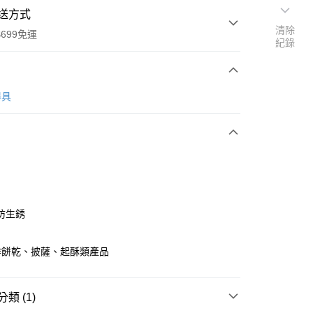
送方式
清除
699免運
紀錄
次付款
器具
全家取貨
0，滿NT$699(含以上)免運費
防生銹
-11取貨
作餅乾、披薩、起酥類產品
0，滿NT$699(含以上)免運費
項勾選)
類 (1)
50