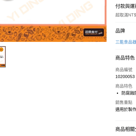
付款與運
超取滿NT$
付款方式
品牌
信用卡一
三能食品
Apple Pay
商品特色
商品編號
運送方式
10200053
• 付款後
商品特色
每筆NT$6
防腐蝕
銷售重點
• 付款後7
適用於製
每筆NT$6
(請點開選
商品相關分
每筆NT$2