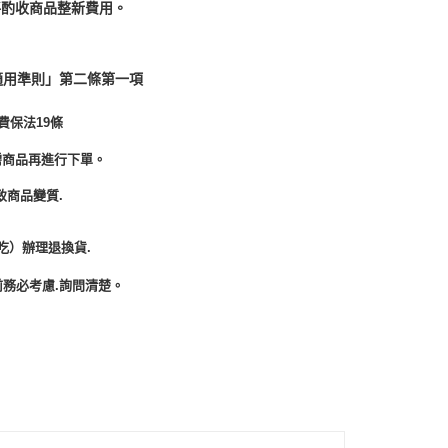
酌收商品整﻿新費用。
適用準則」第二條第一項
費保法19條
需商品再進行下單。
致商品變質.
吃）辦理退換貨.
務必考慮.詢問清楚。