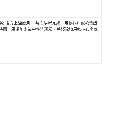
)烘乾後方上油使用， 每次烘烤完成，用軟抹布或軟質塑
段時間，用溫加少量中性洗潔精，將殘餘物用軟抹布徹底