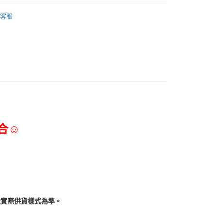
三能食品器具
客服
合☺
依實際供貨樣式為準。