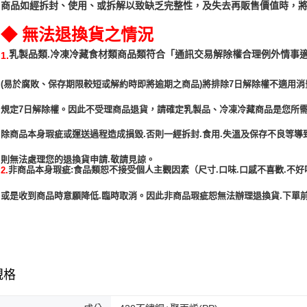
商品如經拆封、使用、或拆解以致缺乏完整性，及失去再販售價值時，將
◆ 無法退換貨之情況
「通訊交易解除權合理例外情事
乳製品類.冷凍冷藏食材類商品類符合
1.
(易於腐敗、保存期限較短或解約時即將逾期之商品)將排除7日解除權不適用消
規定7日解除權。因此不受理商品退貨，請確定乳製品、冷凍冷藏商品是您所
除商品本身瑕疵或運送過程造成損毀.否則一經拆封.食用.失溫及保存不良等導
非商品本身瑕疵:食品類恕不接受個人主觀因素（尺寸.口味.口感不喜歡.不好
2.
或是收到商品時意願降低.臨時取消。因此非商品瑕疵恕無法辦理退換貨.下單前
規格