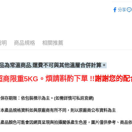
烘焙器具
分享
說明
商品規格
相關推薦
品為常溫
商品.運費不可與其他溫層合併計算。
煩請斟酌下單 !!
謝謝您的配
超商限重5KG。
保存期限：依包裝標示為主。(如需詳情可私訊官網)
本產品規格資料如與原廠商有所不同，則以原廠商公布資料為主
產品顏色可能會因網頁呈現與拍攝關係產生色差，圖片僅供參考、商品