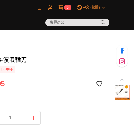
0
中文 (繁體)
43-波浪輪刀
699免運
95