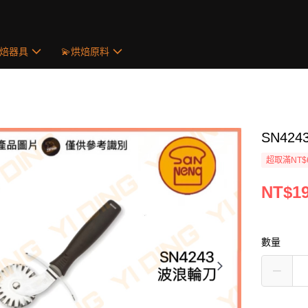
烘焙器具
💫烘焙原料
SN42
超取滿NT$
NT$1
數量