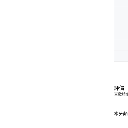
評價
喜歡這
本分類