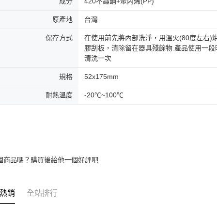
成分
420不鏽鋼+聚丙烯(PP)
原產地
台灣
保存方式
在使用前先將內部洗淨，用溫火(80度左右
膠刮板，清除留在器具殘餘物.產品使用一
清洗一次
規格
52x175mm
耐熱溫度
-20℃~100℃
個商品嗎？購買後給他一個好評吧
熱銷
全站排行