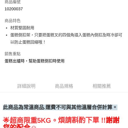
商品編號
• 付款後全家取貨
10200037
每筆NT$60，滿NT$699(含以上)免運費
商品特色
• 付款後7-11取貨
材質堅固耐用
每筆NT$60，滿NT$699(含以上)免運費
蛋糕倒扣架，只要把蛋糕叉的四個角插入蛋糕內倒扣及時冷卻可
(請點開選項勾選)
以防止蛋糕回縮哦！
每筆NT$250
銷售重點
蛋糕出爐時，幫助蛋糕倒扣時使用
詳細說明
商品規格
相關推薦
此商品為常溫
商品.運費不可與其他溫層合併計算。
煩請斟酌下單 !!
謝謝
🌟
超商限重5KG。
您的配合☺