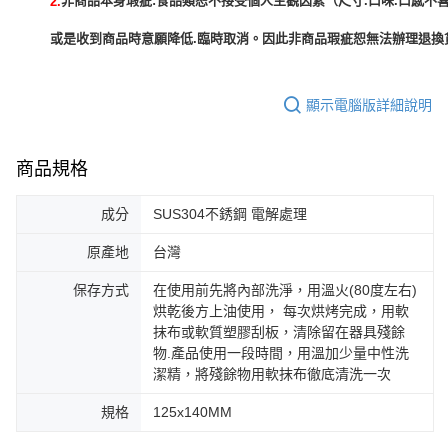
非商品本身瑕疵:食品類恕不接受個人主觀因素（尺寸.口味.口感不喜
2.
或是收到商品時意願降低.臨時取消。因此非商品瑕疵恕無法辦理退換貨
顯示電腦版詳細說明
商品規格
成分
SUS304不銹鋼 電解處理
原產地
台灣
保存方式
在使用前先將內部洗淨，用溫火(80度左右)
烘乾後方上油使用， 每次烘烤完成，用軟
抹布或軟質塑膠刮板，清除留在器具殘餘
物.產品使用一段時間，用溫加少量中性洗
潔精，將殘餘物用軟抹布徹底清洗一次
規格
125x140MM