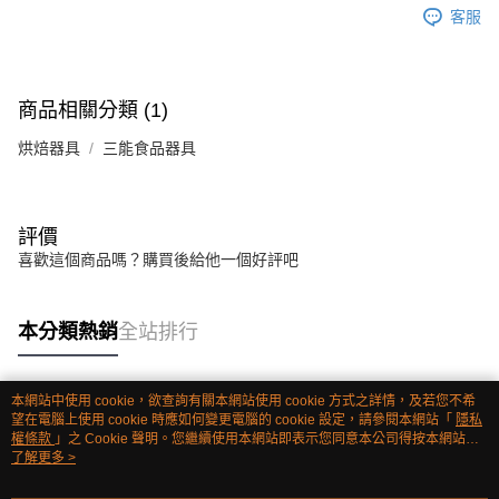
客服
商品相關分類 (1)
烘焙器具
三能食品器具
評價
喜歡這個商品嗎？購買後給他一個好評吧
本分類熱銷
全站排行
本網站中使用 cookie，欲查詢有關本網站使用 cookie 方式之詳情，及若您不希
熱門標籤
望在電腦上使用 cookie 時應如何變更電腦的 cookie 設定，請參閱本網站「
隱私
權條款
」之 Cookie 聲明。您繼續使用本網站即表示您同意本公司得按本網站使
用條款之 Cookie 聲明使用 cookie。
了解更多 >