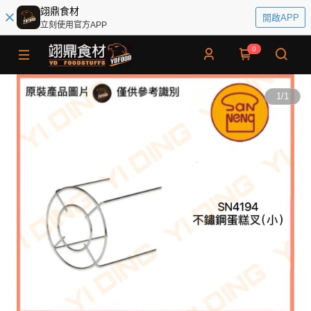
翊鼎食材
開啟APP
立刻使用官方APP
0
1
/
1