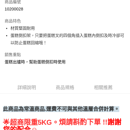
商品編號
• 付款後全家取貨
10200028
每筆NT$60，滿NT$699(含以上)免運費
商品特色
• 付款後7-11取貨
材質堅固耐用
每筆NT$60，滿NT$699(含以上)免運費
蛋糕倒扣架，只要把蛋糕叉的四個角插入蛋糕內倒扣及時冷卻可
(請點開選項勾選)
以防止蛋糕回縮哦！
每筆NT$250
銷售重點
蛋糕出爐時，幫助蛋糕倒扣時使用
詳細說明
商品規格
相關推薦
此商品為常溫
商品.運費不可與其他溫層合併計算。
煩請斟酌下單 !!
謝謝
🌟
超商限重5KG。
您的配合☺