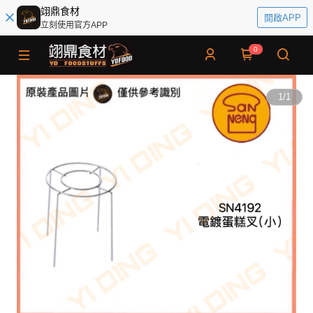
翊鼎食材
開啟APP
立刻使用官方APP
0
1
/
1