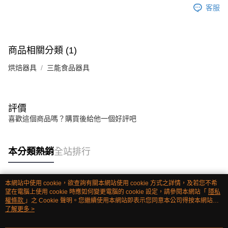
客服
商品相關分類 (1)
烘焙器具
三能食品器具
評價
喜歡這個商品嗎？購買後給他一個好評吧
本分類熱銷
全站排行
本網站中使用 cookie，欲查詢有關本網站使用 cookie 方式之詳情，及若您不希
熱門標籤
望在電腦上使用 cookie 時應如何變更電腦的 cookie 設定，請參閱本網站「
隱私
權條款
」之 Cookie 聲明。您繼續使用本網站即表示您同意本公司得按本網站使
用條款之 Cookie 聲明使用 cookie。
了解更多 >