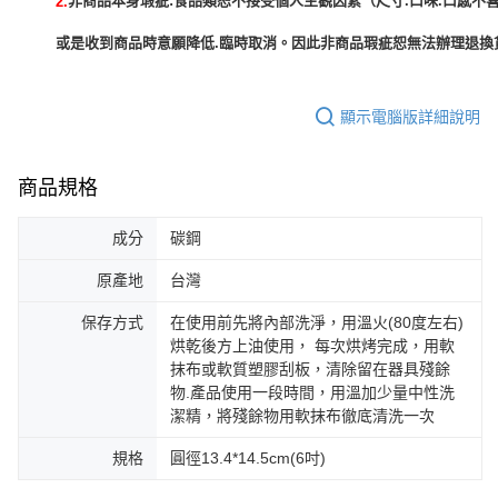
非商品本身瑕疵:食品類恕不接受個人主觀因素（尺寸.口味.口感不喜
2.
或是收到商品時意願降低.臨時取消。因此非商品瑕疵恕無法辦理退換貨
顯示電腦版詳細說明
商品規格
成分
碳鋼
原產地
台灣
保存方式
在使用前先將內部洗淨，用溫火(80度左右)
烘乾後方上油使用， 每次烘烤完成，用軟
抹布或軟質塑膠刮板，清除留在器具殘餘
物.產品使用一段時間，用溫加少量中性洗
潔精，將殘餘物用軟抹布徹底清洗一次
規格
圓徑13.4*14.5cm(6吋)