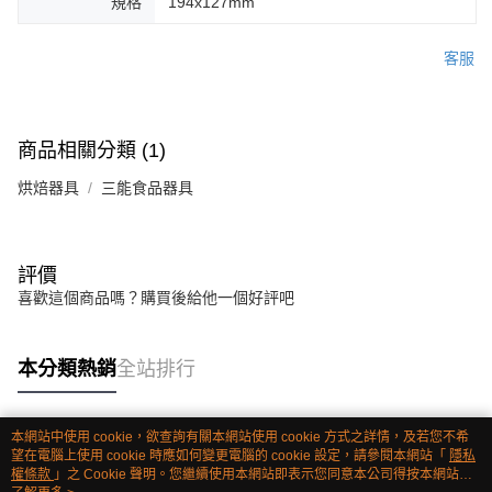
規格
194x127mm
客服
商品相關分類 (1)
烘焙器具
三能食品器具
評價
喜歡這個商品嗎？購買後給他一個好評吧
本分類熱銷
全站排行
本網站中使用 cookie，欲查詢有關本網站使用 cookie 方式之詳情，及若您不希
熱門標籤
望在電腦上使用 cookie 時應如何變更電腦的 cookie 設定，請參閱本網站「
隱私
權條款
」之 Cookie 聲明。您繼續使用本網站即表示您同意本公司得按本網站使