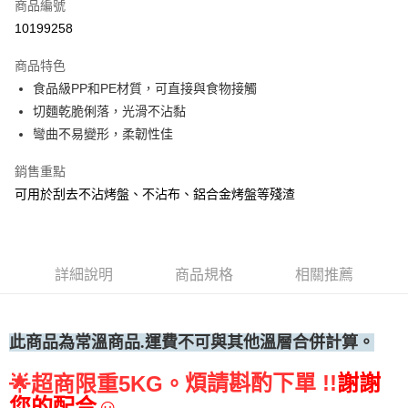
商品編號
• 付款後全家取貨
10199258
每筆NT$60，滿NT$699(含以上)免運費
商品特色
• 付款後7-11取貨
食品級PP和PE材質，可直接與食物接觸
每筆NT$60，滿NT$699(含以上)免運費
切麵乾脆俐落，光滑不沾黏
(請點開選項勾選)
彎曲不易變形，柔韌性佳
每筆NT$250
銷售重點
可用於刮去不沾烤盤、不沾布、鋁合金烤盤等殘渣
詳細說明
商品規格
相關推薦
此商品為常溫
商品.運費不可與其他溫層合併計算。
煩請斟酌下單 !!
謝謝
🌟
超商限重5KG。
您的配合☺