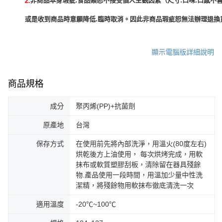
非商品本身瑕疵:食品類恕不接受個人主觀因素（尺寸.口味.口感不喜
2.
或是收到商品時意願降低.臨時取消。因此非商品瑕疵恕無法辦理退換貨
顯示電腦版詳細說明
商品規格
成分
聚丙烯(PP)+抗菌劑
原產地
台灣
保存方式
在使用前先將內部洗淨，用溫火(80度左右)
烘乾後方上油使用， 每次烘烤完成，用軟
抹布或軟質塑膠刮板，清除留在器具殘餘
物.產品使用一段時間，用溫加少量中性洗
潔精，將殘餘物用軟抹布徹底清洗一次
適用溫度
-20℃~100℃