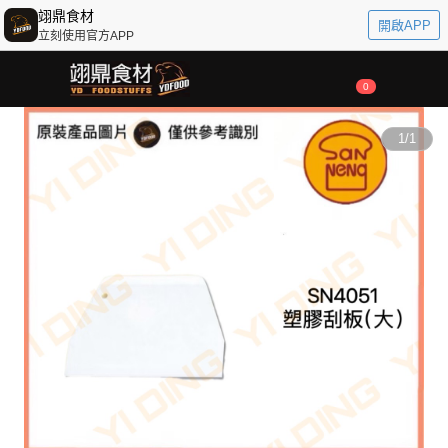
翊鼎食材
開啟APP
立刻使用官方APP
0
1
/
1