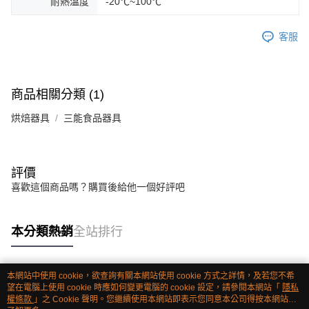
耐熱溫度
-20℃~100℃
客服
商品相關分類 (1)
烘焙器具
三能食品器具
評價
喜歡這個商品嗎？購買後給他一個好評吧
本分類熱銷
全站排行
本網站中使用 cookie，欲查詢有關本網站使用 cookie 方式之詳情，及若您不希
熱門標籤
望在電腦上使用 cookie 時應如何變更電腦的 cookie 設定，請參閱本網站「
隱私
權條款
」之 Cookie 聲明。您繼續使用本網站即表示您同意本公司得按本網站使