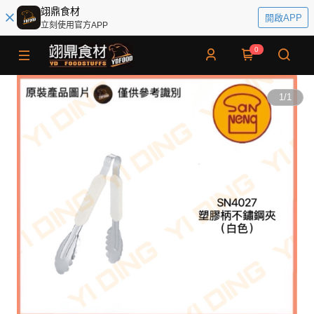
翊鼎食材
開啟APP
立刻使用官方APP
0
1
/
1