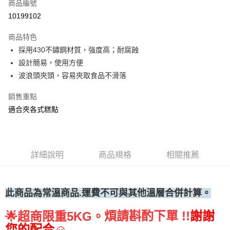
商品編號
• 付款後全家取貨
10199102
每筆NT$60，滿NT$699(含以上)免運費
商品特色
• 付款後7-11取貨
採用430不鏽鋼材質，強度高；耐腐蝕
每筆NT$60，滿NT$699(含以上)免運費
設計簡易，使用方便
(請點開選項勾選)
波浪頭夾頭，容易夾取食品不滑落
每筆NT$250
銷售重點
適合夾各式糕點
詳細說明
商品規格
相關推薦
此商品為常溫
商品.運費不可與其他溫層合併計算。
煩請斟酌下單 !!
謝謝
🌟
超商限重5KG。
您的配合☺