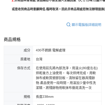
非商品本身瑕疵:食品類恕不接受個人主觀因素（尺寸.口味.口感不喜
2.
或是收到商品時意願降低.臨時取消。因此非商品瑕疵恕無法辦理退換貨
顯示電腦版詳細說明
商品規格
成分
430不銹鋼 電解處理
原產地
台灣
保存方式
在使用前先將內部洗淨，用溫火(80度左右)
烘乾後方上油使用， 每次烘烤完成，用軟
抹布或軟質塑膠刮板，清除留在器具殘餘
物.產品使用一段時間，用溫加少量中性洗
潔精，將殘餘物用軟抹布徹底清洗一次
規格
長度238mm