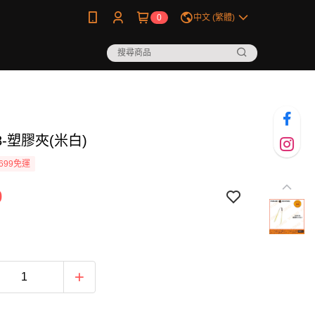
0
中文 (繁體)
18-塑膠夾(米白)
699免運
0