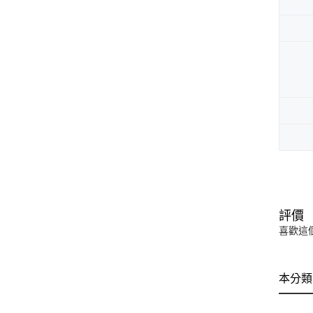
評價
喜歡這
本分類