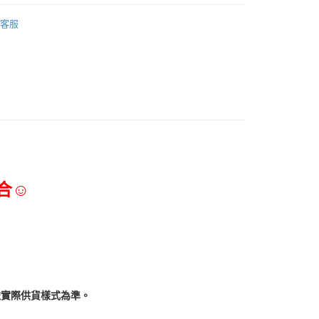
三能食品器具
客服
合☺
依實際供貨樣式為準。