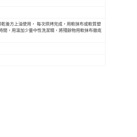
)烘乾後方上油使用， 每次烘烤完成，用軟抹布或軟質塑
段時間，用溫加少量中性洗潔精，將殘餘物用軟抹布徹底