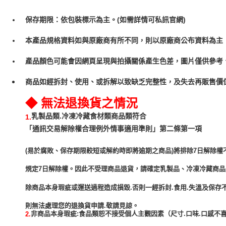
保存期限：依包裝標示為主。(如需詳情可私訊官網)
本產品規格資料如與原廠商有所不同，則以原廠商公布資料為主
產品顏色可能會因網頁呈現與拍攝關係產生色差，圖片僅供參考
商品如經拆封、使用、或拆解以致缺乏完整性，及失去再販售價值
◆ 無法退換貨之情況
乳製品類.冷凍冷藏食材類商品類符合
1.
「通訊交易解除權合理例外情事適用準則」第二條第一項
(易於腐敗、保存期限較短或解約時即將逾期之商品)將排除7日解除權
規定7日解除權。因此不受理商品退貨，請確定乳製品、冷凍冷藏商
除商品本身瑕疵或運送過程造成損毀.否則一經拆封.食用.失溫及保存
非商品本身瑕疵:食品類恕不接受個人主觀因素（尺寸.口味.口感不喜
2.