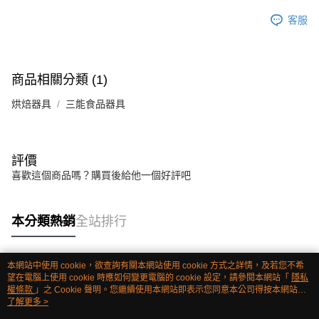
客服
商品相關分類 (1)
烘焙器具
三能食品器具
評價
喜歡這個商品嗎？購買後給他一個好評吧
本分類熱銷
全站排行
本網站中使用 cookie，欲查詢有關本網站使用 cookie 方式之詳情，及若您不希
熱門標籤
望在電腦上使用 cookie 時應如何變更電腦的 cookie 設定，請參閱本網站「
隱私
權條款
」之 Cookie 聲明。您繼續使用本網站即表示您同意本公司得按本網站使
用條款之 Cookie 聲明使用 cookie。
了解更多 >