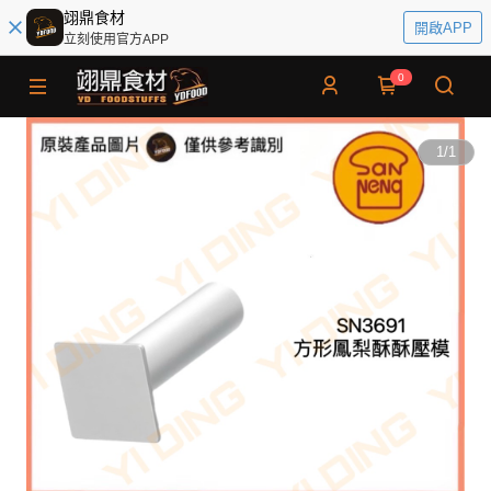
翊鼎食材
開啟APP
立刻使用官方APP
0
1
/
1