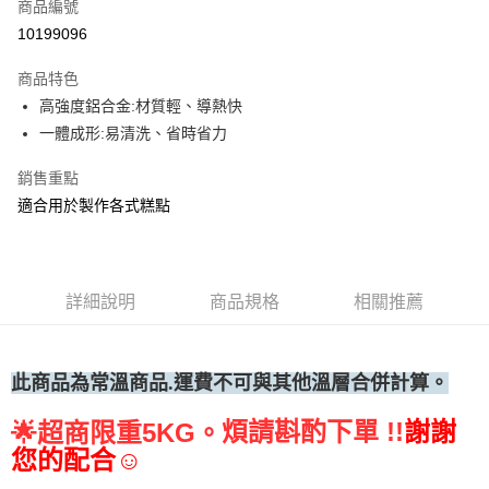
商品編號
• 付款後全家取貨
10199096
每筆NT$60，滿NT$699(含以上)免運費
商品特色
• 付款後7-11取貨
高強度鋁合金:材質輕、導熱快
每筆NT$60，滿NT$699(含以上)免運費
一體成形:易清洗、省時省力
(請點開選項勾選)
銷售重點
每筆NT$250
適合用於製作各式糕點
詳細說明
商品規格
相關推薦
此商品為常溫
商品.運費不可與其他溫層合併計算。
煩請斟酌下單 !!
謝謝
🌟
超商限重5KG。
您的配合☺