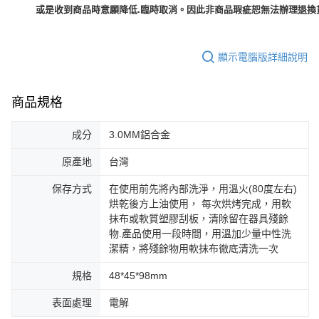
或是收到商品時意願降低.臨時取消。因此非商品瑕疵恕無法辦理退換貨
顯示電腦版詳細說明
商品規格
成分
3.0MM鋁合金
原產地
台灣
保存方式
在使用前先將內部洗淨，用溫火(80度左右)
烘乾後方上油使用， 每次烘烤完成，用軟
抹布或軟質塑膠刮板，清除留在器具殘餘
物.產品使用一段時間，用溫加少量中性洗
潔精，將殘餘物用軟抹布徹底清洗一次
規格
48*45*98mm
表面處理
電解