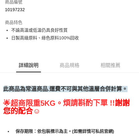
商品編號
• 付款後全家取貨
10197232
每筆NT$60，滿NT$699(含以上)免運費
商品特色
• 付款後7-11取貨
不論高溫或低溫仍具良好性質
每筆NT$60，滿NT$699(含以上)免運費
日製高級原料、綠色原料100%回收
(請點開選項勾選)
每筆NT$250
詳細說明
商品規格
相關推薦
此商品為常溫
商品.運費不可與其他溫層合併計算。
煩請斟酌下單 !!
謝謝
🌟
超商限重5KG。
您的配合☺
保存期限：依包裝標示為主。(如需詳情可私訊官網)