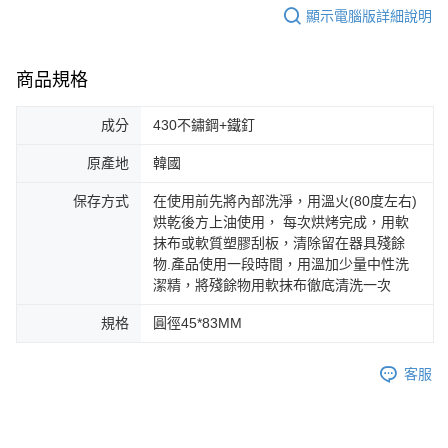
顯示電腦版詳細說明
商品規格
成分
430不鏽鋼+鐵釘
原產地
韓國
保存方式
在使用前先將內部洗淨，用溫火(80度左右)
烘乾後方上油使用， 每次烘烤完成，用軟
抹布或軟質塑膠刮板，清除留在器具殘餘
物.產品使用一段時間，用溫加少量中性洗
潔精，將殘餘物用軟抹布徹底清洗一次
規格
圓徑45*83MM
客服