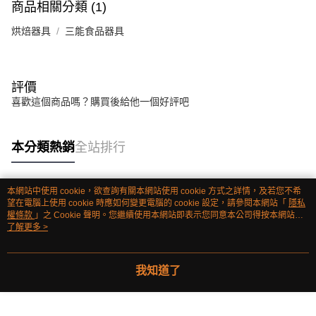
商品相關分類 (1)
烘焙器具
三能食品器具
評價
喜歡這個商品嗎？購買後給他一個好評吧
本分類熱銷
全站排行
本網站中使用 cookie，欲查詢有關本網站使用 cookie 方式之詳情，及若您不希
熱門標籤
望在電腦上使用 cookie 時應如何變更電腦的 cookie 設定，請參閱本網站「
隱私
權條款
」之 Cookie 聲明。您繼續使用本網站即表示您同意本公司得按本網站使
用條款之 Cookie 聲明使用 cookie。
了解更多 >
我知道了