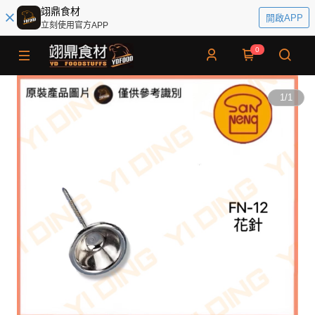
翊鼎食材
開啟APP
立刻使用官方APP
0
1
/
1