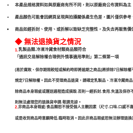
本產品規格資料如與原廠商有所不同，則以原廠商公布資料為主
產品顏色可能會因網頁呈現與拍攝關係產生色差，圖片僅供參考
商品如經拆封、使用、或拆解以致缺乏完整性，及失去再販售價值
◆ 無法退換貨之情況
乳製品類.冷凍冷藏食材類商品類符合
1.
「通訊交易解除權合理例外情事適用準則」第二條第一項
(易於腐敗、保存期限較短或解約時即將逾期之商品)將排除7日解除權
規定7日解除權。因此不受理商品退貨，請確定乳製品、冷凍冷藏商
除商品本身瑕疵或運送過程造成損毀.否則一經拆封.食用.失溫及保存
非商品本身瑕疵:食品類恕不接受個人主觀因素（尺寸.口味.口感不喜
2.
或是收到商品時意願降低.臨時取消。因此非商品瑕疵恕無法辦理退換貨