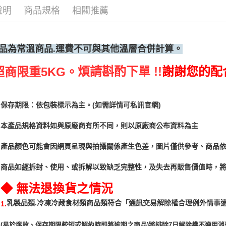
每筆NT$2
說明
商品規格
相關推薦
品為常溫
商品.運費不可與其他溫層合併計算。
煩請斟酌下單 !!
謝謝您的配
超商限重5KG。
保存期限：依包裝標示為主。(如需詳情可私訊官網)
本產品規格資料如與原廠商有所不同，則以原廠商公布資料為主
產品顏色可能會因網頁呈現與拍攝關係產生色差，圖片僅供參考、商品
商品如經拆封、使用、或拆解以致缺乏完整性，及失去再販售價值時，將
◆ 無法退換貨之情況
「通訊交易解除權合理例外情事
乳製品類.冷凍冷藏食材類商品類符合
1.
(易於腐敗、保存期限較短或解約時即將逾期之商品)將排除7日解除權不適用消