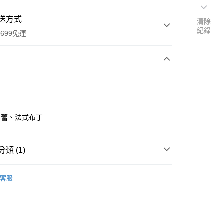
送方式
清除
紀錄
699免運
次付款
布蕾、法式布丁
全家取貨
類 (1)
0，滿NT$699(含以上)免運費
果凍粉
客服
-11取貨
0，滿NT$699(含以上)免運費
項勾選)