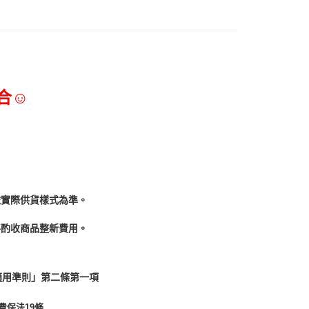
50
合☺
依實際供貨樣式為準。
酌收商品整﻿新費用。
適用準則」第二條第一項
費保法19條