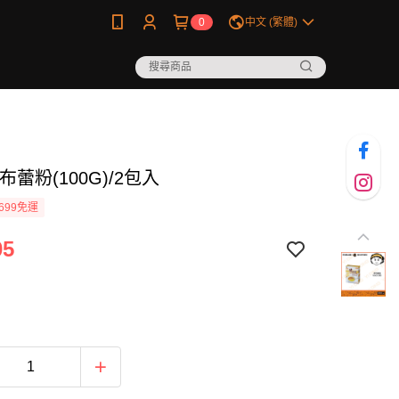
0
中文 (繁體)
布蕾粉(100G)/2包入
699免運
05