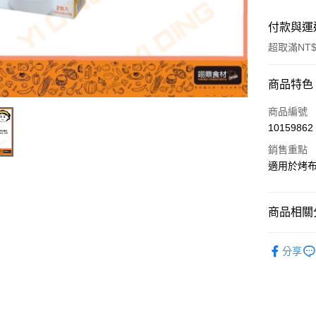
付款與運
超取滿NT$
付款方式
商品特色
信用卡一
商品編號
10159862
Apple Pay
銷售重點
適用於烤
運送方式
• 付款後
商品相關分
每筆NT$6
布丁粉、
分享
• 付款後7
每筆NT$6
(請點開選