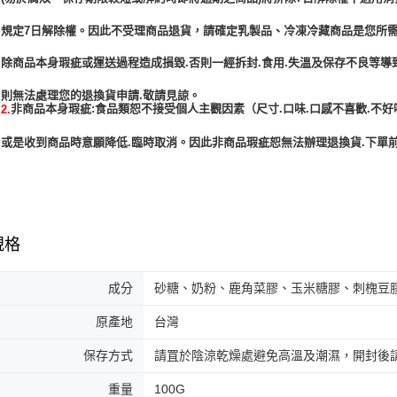
規定7日解除權。因此不受理商品退貨，請確定乳製品、冷凍冷藏商品是您所
除商品本身瑕疵或運送過程造成損毀.否則一經拆封.食用.失溫及保存不良等導
非商品本身瑕疵:食品類恕不接受個人主觀因素（尺寸.口味.口感不喜歡.不好
2.
或是收到商品時意願降低.臨時取消。因此非商品瑕疵恕無法辦理退換貨.下單前
規格
成分
砂糖、奶粉、鹿角菜膠、玉米糖膠、刺槐豆
原產地
台灣
保存方式
請罝於陰涼乾燥處避免高溫及潮濕，開封後
重量
100G