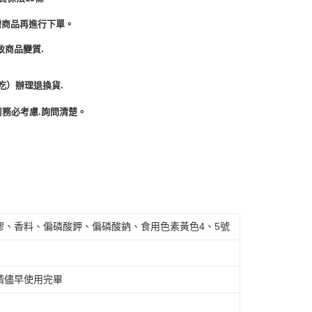
需商品再進行下單。
致商品變質.
吃）辦理退換貨.
務必考慮.詢問清楚。
膠、香料、偏磷酸鉀、偏磷酸鈉、食用色素黃色4、5號
請儘早使用完畢