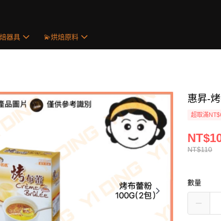
烘焙器具
💫烘焙原料
惠昇-烤
超取滿NT$
NT$1
NT$110
數量