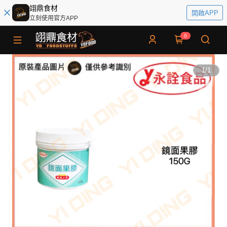
翊鼎食材
開啟APP
立刻使用官方APP
0
1
/
1