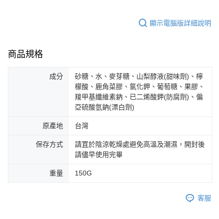
顯示電腦版詳細說明
商品規格
成分
砂糖、水、麥芽糖、山梨醇液(甜味劑)、檸
檬酸、鹿角菜膠、氯化鉀、葡萄糖、果膠、
羧甲基纖維素鈉、已二烯酸鉀(防腐劑)、偏
亞硫酸氫鈉(漂白劑)
原產地
台灣
保存方式
請罝於陰涼乾燥處避免高溫及潮濕，開封後
請儘早使用完畢
重量
150G
客服