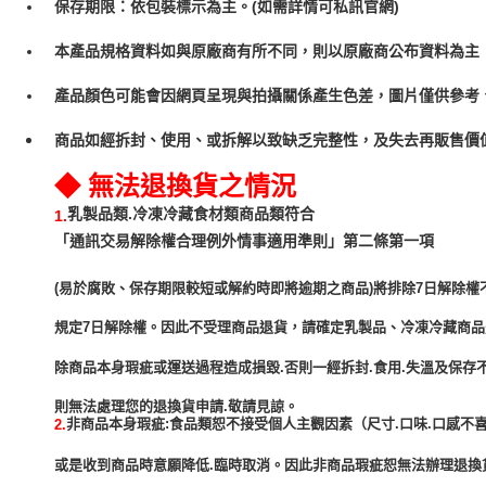
保存期限：依包裝標示為主。(如需詳情可私訊官網)
本產品規格資料如與原廠商有所不同，則以原廠商公布資料為主
產品顏色可能會因網頁呈現與拍攝關係產生色差，圖片僅供參考
商品如經拆封、使用、或拆解以致缺乏完整性，及失去再販售價值
◆ 無法退換貨之情況
乳製品類.冷凍冷藏食材類商品類符合
1.
「通訊交易解除權合理例外情事適用準則」第二條第一項
(易於腐敗、保存期限較短或解約時即將逾期之商品)將排除7日解除權
規定7日解除權。因此不受理商品退貨，請確定乳製品、冷凍冷藏商
除商品本身瑕疵或運送過程造成損毀.否則一經拆封.食用.失溫及保存
非商品本身瑕疵:食品類恕不接受個人主觀因素（尺寸.口味.口感不喜
2.
或是收到商品時意願降低.臨時取消。因此非商品瑕疵恕無法辦理退換貨