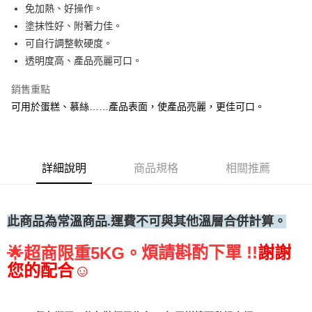
免加熱、好操作。
• 付款後全家取貨
塗抹性好、附著力佳。
每筆NT$60，滿NT$699(含以上)免運費
可自行調整軟硬度。
• 付款後7-11取貨
透明度高、產品亮麗可口。
每筆NT$60，滿NT$699(含以上)免運費
銷售重點
(請點開選項勾選)
可用於蛋糕、慕絲……產品表面，使產品亮麗，更佳可口。
每筆NT$250
詳細說明
商品規格
相關推薦
此商品為常溫
商品.運費不可與其他溫層合併計算。
煩請斟酌下單 !!
謝謝
🌟
超商限重5KG。
您的配合☺