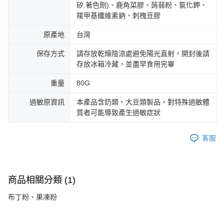
矽.著色劑)、鹿角菜膠、蒟蒻粉、氯化鉀、
羧甲基纖維素鈉、刺槐豆膠
原產地
台灣
保存方式
請存放乾燥陰涼處避免陽光直射，開封後請
存放冰箱冷藏，並盡早食用完畢
重量
80G
過敏原資訊
本產品含奶類、大豆類製品，對特殊過敏體
質者可能導致產生過敏症狀
客服
商品相關分類 (1)
布丁粉、果凍粉