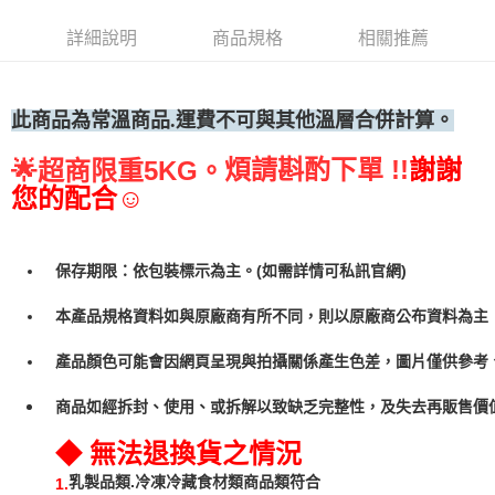
• 付款後全家取貨
詳細說明
商品規格
相關推薦
每筆NT$60，滿NT$699(含以上)免運費
• 付款後7-11取貨
每筆NT$60，滿NT$699(含以上)免運費
此商品為常溫
商品.運費不可與其他溫層合併計算。
(請點開選項勾選)
煩請斟酌下單 !!
謝謝
🌟
超商限重5KG。
每筆NT$250
您的配合☺
保存期限：依包裝標示為主。(如需詳情可私訊官網)
本產品規格資料如與原廠商有所不同，則以原廠商公布資料為主
產品顏色可能會因網頁呈現與拍攝關係產生色差，圖片僅供參考
商品如經拆封、使用、或拆解以致缺乏完整性，及失去再販售價值
◆ 無法退換貨之情況
乳製品類.冷凍冷藏食材類商品類符合
1.