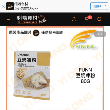
翊鼎食材
開啟APP
立刻使用官方APP
0
1
/
1