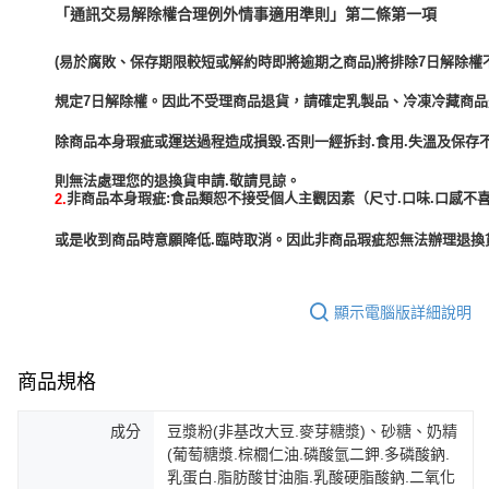
「通訊交易解除權合理例外情事適用準則」第二條第一項
(易於腐敗、保存期限較短或解約時即將逾期之商品)將排除7日解除權
規定7日解除權。因此不受理商品退貨，請確定乳製品、冷凍冷藏商
除商品本身瑕疵或運送過程造成損毀.否則一經拆封.食用.失溫及保存
非商品本身瑕疵:食品類恕不接受個人主觀因素（尺寸.口味.口感不喜
2.
或是收到商品時意願降低.臨時取消。因此非商品瑕疵恕無法辦理退換貨
顯示電腦版詳細說明
商品規格
成分
豆漿粉(非基改大豆.麥芽糖漿)、砂糖、奶精
(葡萄糖漿.棕櫚仁油.磷酸氫二鉀.多磷酸鈉.
乳蛋白.脂肪酸甘油脂.乳酸硬脂酸鈉.二氧化