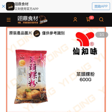
翊鼎食材
開啟APP
立刻使用官方APP
0
1
/
1