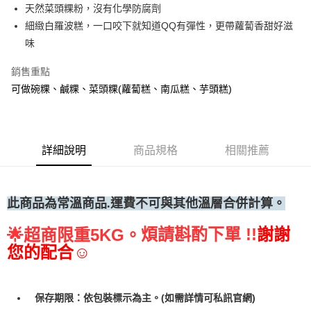
天然菜頭粿粉，沒有化學防腐劑
• 付款後全家取貨
細緻白羅波糕，一口咬下就知道QQ有彈性，更帶蘿蔔香甜好滋
每筆NT$60，滿NT$699(含以上)免運費
味
• 付款後7-11取貨
銷售重點
每筆NT$60，滿NT$699(含以上)免運費
可做碗粿、鹹粿、菜頭粿(蘿蔔糕、南瓜糕、芋頭糕)
(請點開選項勾選)
每筆NT$250
詳細說明
商品規格
相關推薦
此商品為常溫
商品.運費不可與其他溫層合併計算。
煩請斟酌下單 !!
謝謝
🌟
超商限重5KG。
您的配合☺
保存期限：依包裝標示為主。(如需詳情可私訊官網)