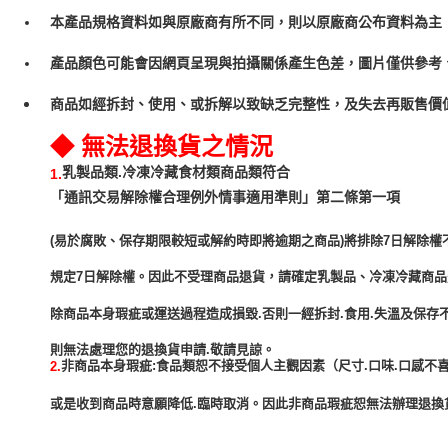
本產品規格資料如與原廠商有所不同，則以原廠商公布資料為主
產品顏色可能會因網頁呈現與拍攝關係產生色差，圖片僅供參考
商品如經拆封、使用、或拆解以致缺乏完整性，及失去再販售價值
◆ 無法退換貨之情況
乳製品類.冷凍冷藏食材類商品類符合
1.
「通訊交易解除權合理例外情事適用準則」第二條第一項
(易於腐敗、保存期限較短或解約時即將逾期之商品)將排除7日解除權
規定7日解除權。因此不受理商品退貨，請確定乳製品、冷凍冷藏商
除商品本身瑕疵或運送過程造成損毀.否則一經拆封.食用.失溫及保存
非商品本身瑕疵:食品類恕不接受個人主觀因素（尺寸.口味.口感不喜
2.
或是收到商品時意願降低.臨時取消。因此非商品瑕疵恕無法辦理退換貨