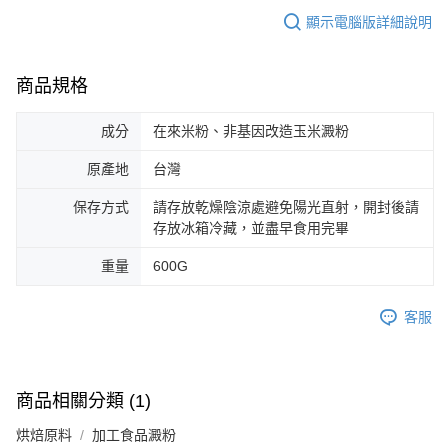
顯示電腦版詳細說明
商品規格
成分
在來米粉、非基因改造玉米澱粉
原產地
台灣
保存方式
請存放乾燥陰涼處避免陽光直射，開封後請
存放冰箱冷藏，並盡早食用完畢
重量
600G
客服
商品相關分類 (1)
烘焙原料
加工食品澱粉