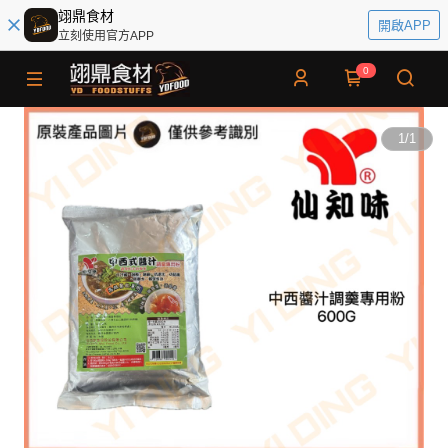
翊鼎食材
開啟APP
立刻使用官方APP
0
1
/
1