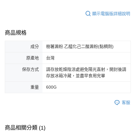
顯示電腦版詳細說明
商品規格
成分
樹薯澱粉.乙醯化己二酸澱粉(黏稠劑)
原產地
台灣
保存方式
請存放乾燥陰涼處避免陽光直射，開封後請
存放冰箱冷藏，並盡早食用完畢
重量
600G
客服
商品相關分類 (1)