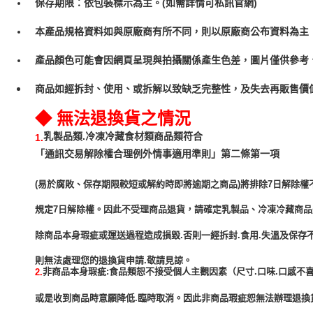
保存期限：依包裝標示為主。(如需詳情可私訊官網)
本產品規格資料如與原廠商有所不同，則以原廠商公布資料為主
產品顏色可能會因網頁呈現與拍攝關係產生色差，圖片僅供參考
商品如經拆封、使用、或拆解以致缺乏完整性，及失去再販售價值
◆ 無法退換貨之情況
乳製品類.冷凍冷藏食材類商品類符合
1.
「通訊交易解除權合理例外情事適用準則」第二條第一項
(易於腐敗、保存期限較短或解約時即將逾期之商品)將排除7日解除權
規定7日解除權。因此不受理商品退貨，請確定乳製品、冷凍冷藏商
除商品本身瑕疵或運送過程造成損毀.否則一經拆封.食用.失溫及保存
非商品本身瑕疵:食品類恕不接受個人主觀因素（尺寸.口味.口感不喜
2.
或是收到商品時意願降低.臨時取消。因此非商品瑕疵恕無法辦理退換貨