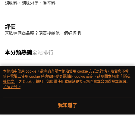
調味料、調味淋醬、香辛料
評價
喜歡這個商品嗎？購買後給他一個好評吧
本分類熱銷
全站排行
本網站中使用 cookie，欲查詢有關本網站使用 cookie 方式之詳情，及若您不希
熱門標籤
望在電腦上使用 cookie 時應如何變更電腦的 cookie 設定，請參閱本網站「
隱私
權條款
」之 Cookie 聲明。您繼續使用本網站即表示您同意本公司得按本網站使
用條款之 Cookie 聲明使用 cookie。
了解更多 >
我知道了