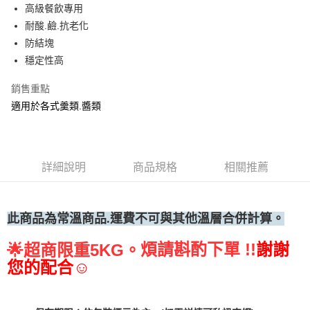
高級餐飲專用
• 付款後全家取貨
耐酸.鹼.抗老化
每筆NT$60，滿NT$699(含以上)免運費
防結塊
• 付款後7-11取貨
穩定性高
每筆NT$60，滿NT$699(含以上)免運費
銷售重點
(請點開選項勾選)
適用於各式羹類.醬類
每筆NT$250
詳細說明
商品規格
相關推薦
此商品為常溫
商品.運費不可與其他溫層合併計算。
煩請斟酌下單 !!
謝謝
🌟
超商限重5KG。
您的配合☺