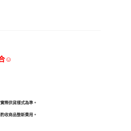
合☺
依實際供貨樣式為準。
酌收商品整﻿新費用。