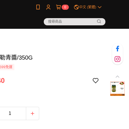
0
中文 (繁體)
勒青醬/350G
699免運
40