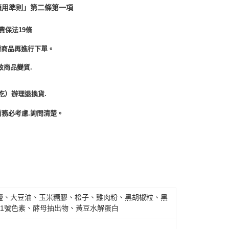
適用準則」第二條第一項
費保法19條
需商品再進行下單。
致商品變質.
吃）辦理退換貨.
務必考慮.詢問清楚。
鹽、大豆油、玉米糖膠、松子、雞肉粉、黑胡椒粒、黑
1號色素、酵母抽出物、黃豆水解蛋白