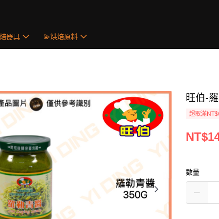
烘焙器具
💫烘焙原料
旺伯-羅
超取滿NT$
NT$1
數量