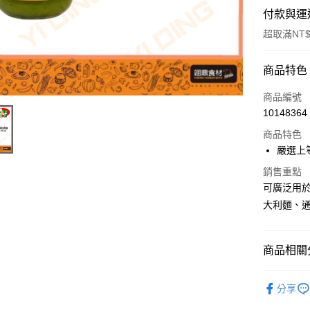
付款與運
超取滿NT$
付款方式
商品特色
信用卡一
商品編號
10148364
Apple Pay
商品特色
嚴選上
運送方式
銷售重點
可廣泛用
• 付款後
大利麵、
每筆NT$6
• 付款後7
商品相關分
每筆NT$6
異國料理
(請點開選
分享
每筆NT$2
調味料、