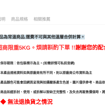
說明
商品規格
相關推薦
品為常溫
商品.運費不可與其他溫層合併計算。
煩請斟酌下單 !!
謝謝您的配
超商限重5KG。
保存期限：依包裝標示為主。(如需詳情可私訊官網)
本產品規格資料如與原廠商有所不同，則以原廠商公布資料為主
產品顏色可能會因網頁呈現與拍攝關係產生色差，圖片僅供參考、商品
商品如經拆封、使用、或拆解以致缺乏完整性，及失去再販售價值時，將
◆ 無法退換貨之情況