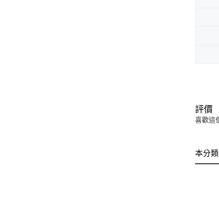
評價
喜歡這
本分類