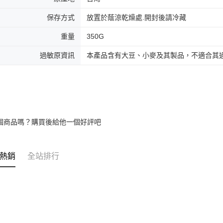
保存方式
放置於蔭涼乾燥處.開封後請冷藏
重量
350G
過敏原資訊
本產品含有大豆、小麥及其製品，不適合其
個商品嗎？購買後給他一個好評吧
熱銷
全站排行