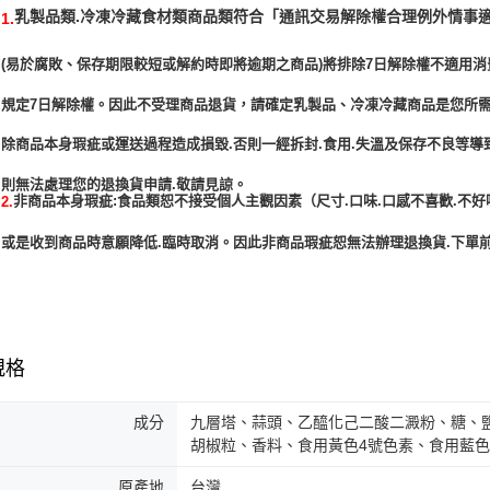
「通訊交易解除權合理例外情事
乳製品類.冷凍冷藏食材類商品類符合
1.
(易於腐敗、保存期限較短或解約時即將逾期之商品)將排除7日解除權不適用消
規定7日解除權。因此不受理商品退貨，請確定乳製品、冷凍冷藏商品是您所
除商品本身瑕疵或運送過程造成損毀.否則一經拆封.食用.失溫及保存不良等導
非商品本身瑕疵:食品類恕不接受個人主觀因素（尺寸.口味.口感不喜歡.不好
2.
或是收到商品時意願降低.臨時取消。因此非商品瑕疵恕無法辦理退換貨.下單前
規格
成分
九層塔、蒜頭、乙醯化己二酸二澱粉、糖、
胡椒粒、香料、食用黃色4號色素、食用藍色
原產地
台灣