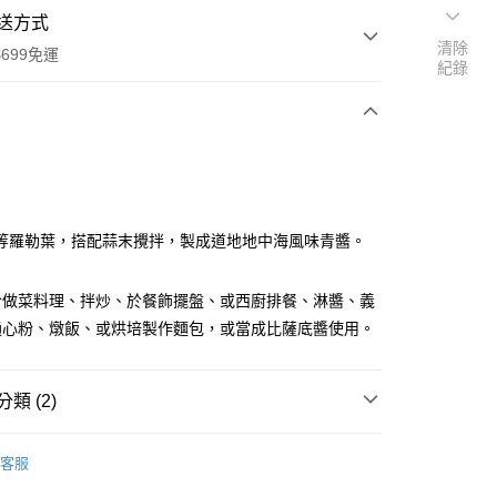
送方式
清除
699免運
紀錄
次付款
等羅勒葉，搭配蒜末攪拌，製成道地地中海風味青醬。
於做菜料理、拌炒、於餐飾擺盤、或西廚排餐、淋醬、義
全家取貨
通心粉、燉飯、或烘培製作麵包，或當成比薩底醬使用。
0，滿NT$699(含以上)免運費
-11取貨
類 (2)
0，滿NT$699(含以上)免運費
專區
項勾選)
客服
50
調味淋醬、香辛料