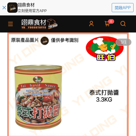
翊鼎食材
開啟APP
立刻使用官方APP
0
1
/
1