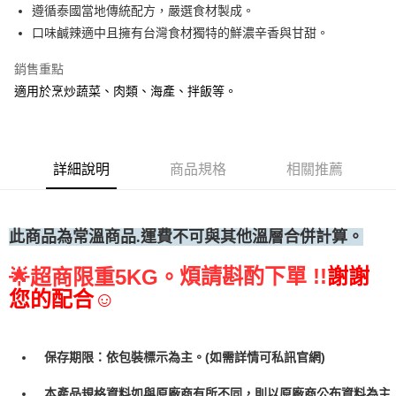
遵循泰國當地傳統配方，嚴選食材製成。
• 付款後全家取貨
口味鹹辣適中且擁有台灣食材獨特的鮮濃辛香與甘甜。
每筆NT$60，滿NT$699(含以上)免運費
銷售重點
• 付款後7-11取貨
適用於烹炒蔬菜、肉類、海產、拌飯等。
每筆NT$60，滿NT$699(含以上)免運費
(請點開選項勾選)
每筆NT$250
詳細說明
商品規格
相關推薦
此商品為常溫
商品.運費不可與其他溫層合併計算。
煩請斟酌下單 !!
謝謝
🌟
超商限重5KG。
您的配合☺
保存期限：依包裝標示為主。(如需詳情可私訊官網)
本產品規格資料如與原廠商有所不同，則以原廠商公布資料為主