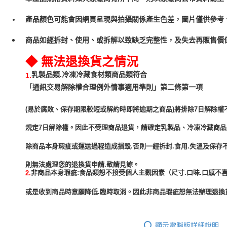
產品顏色可能會因網頁呈現與拍攝關係產生色差，圖片僅供參考
商品如經拆封、使用、或拆解以致缺乏完整性，及失去再販售價值
◆ 無法退換貨之情況
乳製品類.冷凍冷藏食材類商品類符合
1.
「通訊交易解除權合理例外情事適用準則」第二條第一項
(易於腐敗、保存期限較短或解約時即將逾期之商品)將排除7日解除權
規定7日解除權。因此不受理商品退貨，請確定乳製品、冷凍冷藏商
除商品本身瑕疵或運送過程造成損毀.否則一經拆封.食用.失溫及保存
非商品本身瑕疵:食品類恕不接受個人主觀因素（尺寸.口味.口感不喜
2.
或是收到商品時意願降低.臨時取消。因此非商品瑕疵恕無法辦理退換貨
顯示電腦版詳細說明