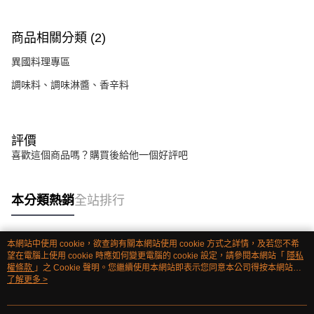
商品相關分類 (2)
異國料理專區
調味料、調味淋醬、香辛料
評價
喜歡這個商品嗎？購買後給他一個好評吧
本分類熱銷
全站排行
本網站中使用 cookie，欲查詢有關本網站使用 cookie 方式之詳情，及若您不希
熱門標籤
望在電腦上使用 cookie 時應如何變更電腦的 cookie 設定，請參閱本網站「
隱私
權條款
」之 Cookie 聲明。您繼續使用本網站即表示您同意本公司得按本網站使
用條款之 Cookie 聲明使用 cookie。
了解更多 >