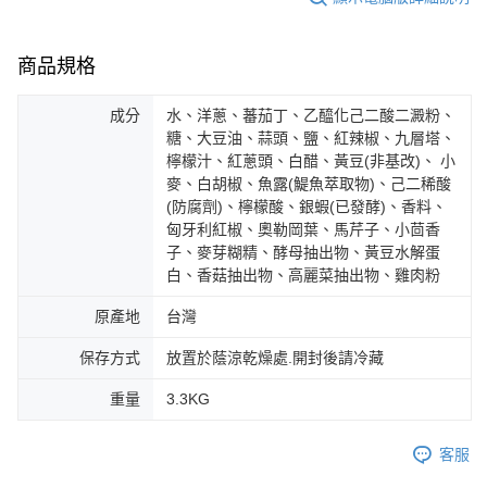
商品規格
成分
水、洋蔥、蕃茄丁、乙醯化己二酸二澱粉、
糖、大豆油、蒜頭、鹽、紅辣椒、九層塔、
檸檬汁、紅蔥頭、白醋、黃豆(非基改)、 小
麥、白胡椒、魚露(鯷魚萃取物)、己二稀酸
(防腐劑)、檸檬酸、銀蝦(已發酵)、香料、
匈牙利紅椒、奧勒岡葉、馬芹子、小茴香
子、麥芽糊精、酵母抽出物、黃豆水解蛋
白、香菇抽出物、高麗菜抽出物、雞肉粉
原產地
台灣
保存方式
放置於蔭涼乾燥處.開封後請冷藏
重量
3.3KG
客服