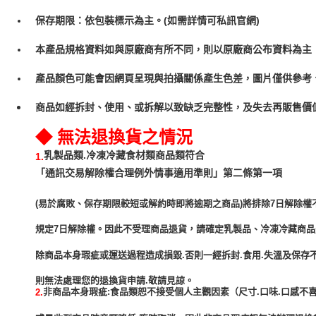
保存期限：依包裝標示為主。(如需詳情可私訊官網)
本產品規格資料如與原廠商有所不同，則以原廠商公布資料為主
產品顏色可能會因網頁呈現與拍攝關係產生色差，圖片僅供參考
商品如經拆封、使用、或拆解以致缺乏完整性，及失去再販售價值
◆ 無法退換貨之情況
乳製品類.冷凍冷藏食材類商品類符合
1.
「通訊交易解除權合理例外情事適用準則」第二條第一項
(易於腐敗、保存期限較短或解約時即將逾期之商品)將排除7日解除權
規定7日解除權。因此不受理商品退貨，請確定乳製品、冷凍冷藏商
除商品本身瑕疵或運送過程造成損毀.否則一經拆封.食用.失溫及保存
非商品本身瑕疵:食品類恕不接受個人主觀因素（尺寸.口味.口感不喜
2.