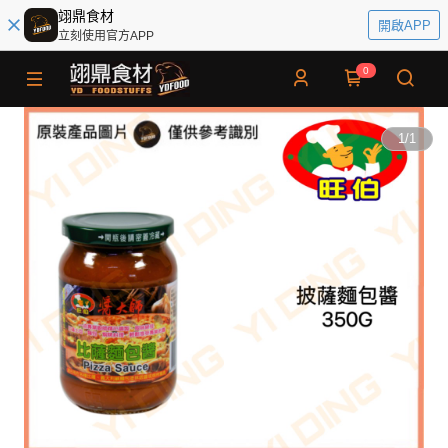
翊鼎食材
開啟APP
立刻使用官方APP
0
1
/
1