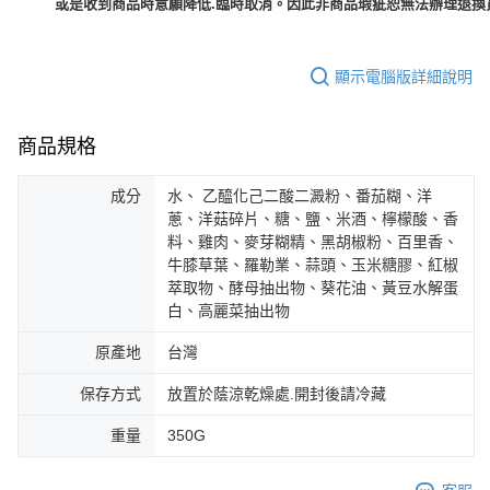
或是收到商品時意願降低.臨時取消。因此非商品瑕疵恕無法辦理退換貨
顯示電腦版詳細說明
商品規格
成分
水、 乙醯化己二酸二澱粉、番茄糊、洋
蔥、洋菇碎片、糖、鹽、米酒、檸檬酸、香
料、雞肉、麥芽糊精、黑胡椒粉、百里香、
牛膝草葉、羅勒業、蒜頭、玉米糖膠、紅椒
萃取物、酵母抽出物、葵花油、黃豆水解蛋
白、高麗菜抽出物
原產地
台灣
保存方式
放置於蔭涼乾燥處.開封後請冷藏
重量
350G