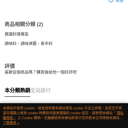
客服
商品相關分類 (2)
異國料理專區
調味料、調味淋醬、香辛料
評價
喜歡這個商品嗎？購買後給他一個好評吧
本分類熱銷
全站排行
本網站中使用 cookie，欲查詢有關本網站使用 cookie 方式之詳情，及若您不希
熱門標籤
望在電腦上使用 cookie 時應如何變更電腦的 cookie 設定，請參閱本網站「
隱私
權條款
」之 Cookie 聲明。您繼續使用本網站即表示您同意本公司得按本網站使
用條款之 Cookie 聲明使用 cookie。
了解更多 >