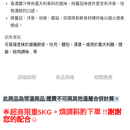
香濃醬汁帶有義大利香料的風味，除蕃茄味道外更含有洋蔥、培
• 付款後全家取貨
根濃郁的口感。
每筆NT$60，滿NT$699(含以上)免運費
將蕃茄、洋蔥、培根、蘑菇、蒜頭等新鮮食材攪拌後以細火燉煮
• 付款後7-11取貨
做成。
每筆NT$60，滿NT$699(含以上)免運費
銷售重點
(請點開選項勾選)
可直接塗抹於披薩餅皮、吐司、麵包、漢堡。或用於義大利麵、燉
每筆NT$250
飯、絞肉調味…等
詳細說明
商品規格
相關推薦
此商品為常溫
商品.運費不可與其他溫層合併計算。
煩請斟酌下單 !!
謝謝
🌟
超商限重5KG。
您的配合☺