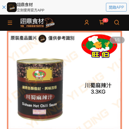
翊鼎食材
開啟APP
立刻使用官方APP
0
1
/
1