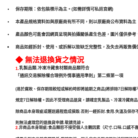
保存期限：依包裝標示為主。(如需詳情可私訊官網)
本產品規格資料如與原廠商有所不同，則以原廠商公布資料為主
產品顏色可能會因網頁呈現與拍攝關係產生色差，圖片僅供參考
商品如經拆封、使用、或拆解以致缺乏完整性，及失去再販售價值
◆ 無法退換貨之情況
乳製品類.冷凍冷藏食材類商品類符合
1.
「通訊交易解除權合理例外情事適用準則」第二條第一項
(易於腐敗、保存期限較短或解約時即將逾期之商品)將排除7日解除權
規定7日解除權。因此不受理商品退貨，請確定乳製品、冷凍冷藏商
除商品本身瑕疵或運送過程造成損毀.否則一經拆封.食用.失溫及保存
非商品本身瑕疵:食品類恕不接受個人主觀因素（尺寸.口味.口感不喜
2.