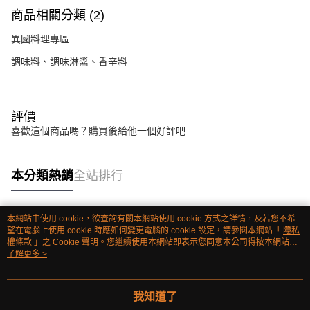
商品相關分類 (2)
異國料理專區
調味料、調味淋醬、香辛料
評價
喜歡這個商品嗎？購買後給他一個好評吧
本分類熱銷
全站排行
本網站中使用 cookie，欲查詢有關本網站使用 cookie 方式之詳情，及若您不希
熱門標籤
望在電腦上使用 cookie 時應如何變更電腦的 cookie 設定，請參閱本網站「
隱私
權條款
」之 Cookie 聲明。您繼續使用本網站即表示您同意本公司得按本網站使
用條款之 Cookie 聲明使用 cookie。
了解更多 >
我知道了