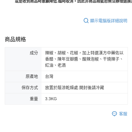
或是收到商品時意願降低.臨時取消。因此非商品瑕疵恕無法辦理退換貨
顯示電腦版詳細說明
商品規格
成分
辣椒、胡椒、花椒，加上特選漢方中藥佐以
香醋、陳年豆瓣醬、酸辣泡椒、干燒辣子、
紅油、老酒
原產地
台灣
保存方式
放置於蔭涼乾燥處.開封後請冷藏
重量
3.3KG
客服