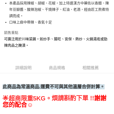
本產品採用辣椒、胡椒、花椒，加上特選漢方中藥佐以香醋、陳
• 付款後全家取貨
年豆瓣醬、酸辣泡椒、干燒辣子、紅油、老酒，經由匠工熬煮特
每筆NT$60，滿NT$699(含以上)免運費
調而成。
• 付款後7-11取貨
口味上麻中帶辣、香氣十足
每筆NT$60，滿NT$699(含以上)免運費
銷售重點
(請點開選項勾選)
可廣泛用於川味菜餚。如炒手、腸旺、宮保、熱炒、火鍋湯底或勁
每筆NT$250
辣肉品之醃漬。
詳細說明
商品規格
相關推薦
此商品為常溫
商品.運費不可與其他溫層合併計算。
煩請斟酌下單 !!
謝謝
🌟
超商限重5KG。
您的配合☺