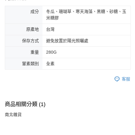
成分
冬瓜、珊瑚草、寒天海藻、黑糖、砂糖、玉
米糖膠
原產地
台灣
保存方式
避免放置於陽光照曬處
重量
280G
葷素類別
全素
客服
商品相關分類 (1)
南北雜貨