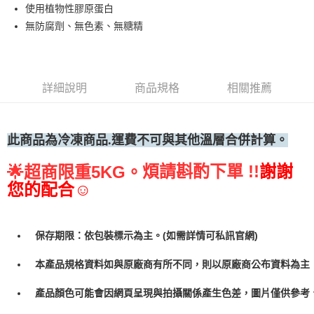
使用植物性膠原蛋白
• 付款後全家取貨
無防腐劑、無色素、無糖精
每筆NT$60，滿NT$699(含以上)免運費
• 付款後7-11取貨
每筆NT$60，滿NT$699(含以上)免運費
詳細說明
商品規格
相關推薦
(請點開選項勾選)
每筆NT$250
此商品為冷凍
商品.運費不可與其他溫層合併計算。
煩請斟酌下單 !!
謝謝
🌟
超商限重5KG。
您的配合☺
保存期限：依包裝標示為主。(如需詳情可私訊官網)
本產品規格資料如與原廠商有所不同，則以原廠商公布資料為主
產品顏色可能會因網頁呈現與拍攝關係產生色差，圖片僅供參考