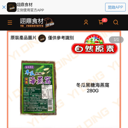
翊鼎食材
開啟APP
立刻使用官方APP
0
1
/
1