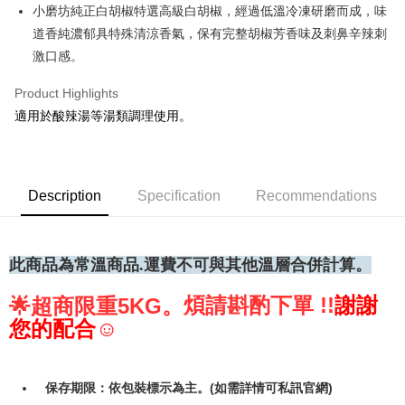
• 付款後全家取貨
小磨坊純正白胡椒特選高級白胡椒，經過低溫冷凍研磨而成，味
NT$60/order | Free shipping on orders of NT$699 or more
道香純濃郁具特殊清涼香氣，保有完整胡椒芳香味及刺鼻辛辣刺
激口感。
• 付款後7-11取貨
NT$60/order | Free shipping on orders of NT$699 or more
Product Highlights
適用於酸辣湯等湯類調理使用。
(請點開選項勾選)
NT$250/order
Description
Specification
Recommendations
此商品為常
溫商品.運費不可與其他溫層合併計算。
煩請斟酌下單 !!
謝謝
🌟
超商限重5KG。
您的配合☺
保存期限：依包裝標示為主。(如需詳情可私訊官網)