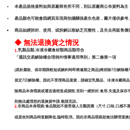
本產品規格資料如與原廠商有所不同，則以原廠商公布資料為主
產品顏色可能會因網頁呈現與拍攝關係產生色差，圖片僅供參考
商品如經拆封、使用、或拆解以致缺乏完整性，及失去再販售價值
◆ 無法退換貨之情況
乳製品類.冷凍冷藏食材類商品類符合
1.
「通訊交易解除權合理例外情事適用準則」第二條第一項
(易於腐敗、保存期限較短或解約時即將逾期之商品)將排除7日解除權
規定7日解除權。因此不受理商品退貨，請確定乳製品、冷凍冷藏商
除商品本身瑕疵或運送過程造成損毀.否則一經拆封.食用.失溫及保存
非商品本身瑕疵:食品類恕不接受個人主觀因素（尺寸.口味.口感不喜
2.
或是收到商品時意願降低.臨時取消。因此非商品瑕疵恕無法辦理退換貨