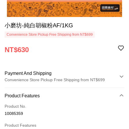
小磨坊-純白胡椒粉AF/1KG
Convenience Store Pickup Free Shipping from NT$699
NT$630
Payment And Shipping
Convenience Store Pickup Free Shipping from NT$699
Payment Method
Product Features
Credit Card (Full Payment)
Product No.
Apple Pay
10085359
Shipping Method
Product Features