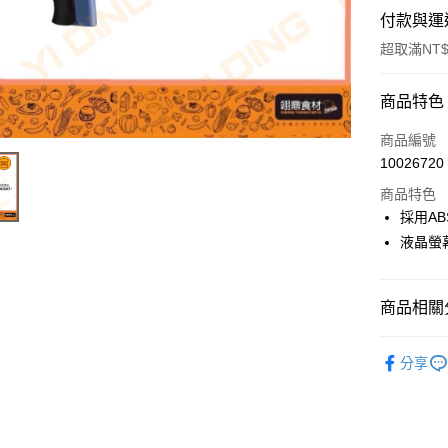
付款與運
超取滿NT$
付款方式
商品特色
信用卡一
商品編號
10026720
Apple Pay
商品特色
採用A
運送方式
液晶螢
• 付款後
每筆NT$6
商品相關分
• 付款後7
電器用品
分享
每筆NT$6
(請點開選
每筆NT$2