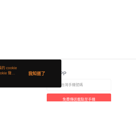
 cookie
kie 聲明
我知道了
官方APP
免費傳送載點至手機
若接到可疑電話，請洽詢165反詐騙專線
本站最佳瀏覽環境請使用 Google Chrome、Firefox 或 Edge 以上版本