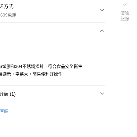
送方式
清除
699免運
紀錄
次付款
BS塑膠和304不銹鋼探針，符合食品安全衛生
幕顯示，字幕大，簡易便利好操作
全家取貨
0，滿NT$699(含以上)免運費
類 (1)
-11取貨
客服
0，滿NT$699(含以上)免運費
項勾選)
50