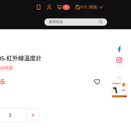
0
中文 (繁體)
305-紅外線溫度計
699免運
45