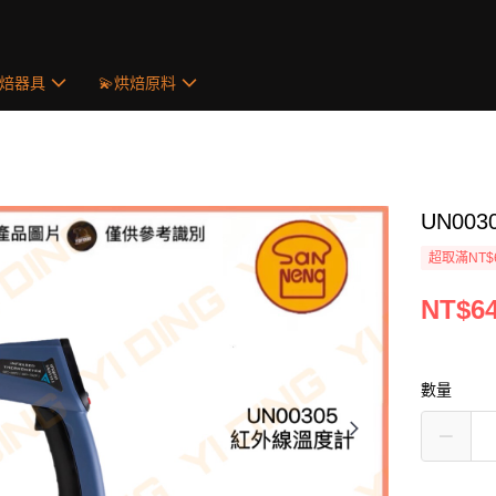
烘焙器具
💫烘焙原料
UN00
超取滿NT$
NT$6
數量