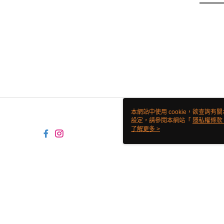
本網站中使用 cookie，欲查詢有關
設定，請參閱本網站「
隱私權條款
使用 cookie。
了解更多 >
TW-MWG1-61-92 Web2.0 Defau
© 2026 by 翊鼎食材有限公司