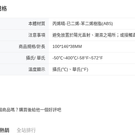
規格
本體材質
丙烯睛-已二烯-苯二烯樹脂(ABS)
注意事項
避免放置於陽光直射、潮濕之場所；或接觸
商品規格/針長
100*146*38MM
攝氏/ 華氏
-50℃~400℃/-58°F~572°F
溫度顯示
攝氏(℃)、華氏(°F)
個商品嗎？購買後給他一個好評吧
熱銷
全站排行