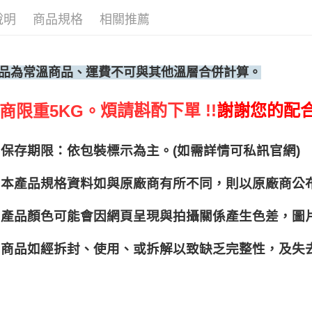
說明
商品規格
相關推薦
品為常溫商品、運費不可與其他溫層合併計算。
煩請斟酌下單 !!
謝謝您的配
商限重5KG。
保存期限：依包裝標示為主。(如需詳情可私訊官網)
本產品規格資料如與原廠商有所不同，則以原廠商公
產品顏色可能會因網頁呈現與拍攝關係產生色差，圖
商品如經拆封、使用、或拆解以致缺乏完整性，及失去