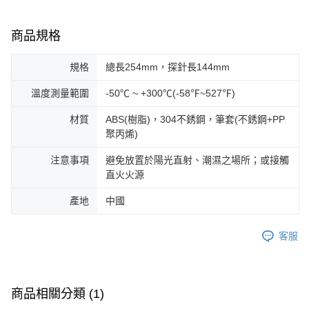
商品規格
規格
總長254mm，探針長144mm
溫度測量範圍
-50℃ ~ +300℃(-58℉~527℉)
材質
ABS(樹脂)，304不銹鋼，筆套(不銹鋼+PP
聚丙烯)
注意事項
避免放置於陽光直射、潮濕之場所；或接觸
直火火源
產地
中國
客服
商品相關分類 (1)