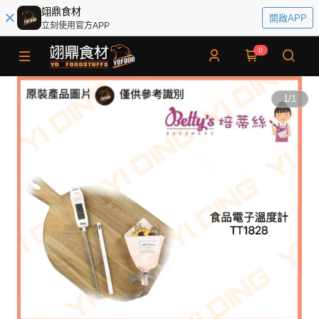
翊鼎食材
開啟APP
立刻使用官方APP
0
1
/
1