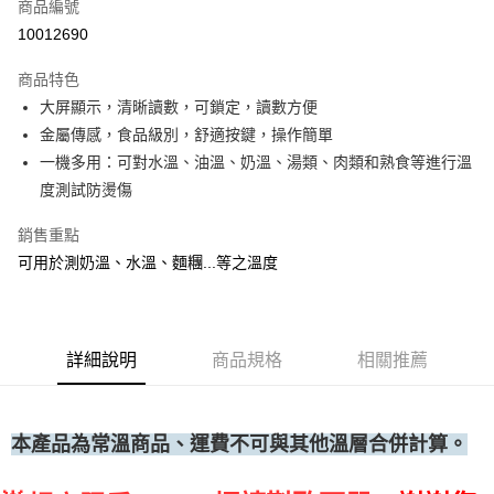
商品編號
• 付款後全家取貨
10012690
每筆NT$60，滿NT$699(含以上)免運費
商品特色
• 付款後7-11取貨
大屏顯示，清晰讀數，可鎖定，讀數方便
每筆NT$60，滿NT$699(含以上)免運費
金屬傳感，食品級別，舒適按鍵，操作簡單
(請點開選項勾選)
一機多用：可對水溫、油溫、奶溫、湯類、肉類和熟食等進行溫
每筆NT$250
度測試防燙傷
銷售重點
可用於測奶溫、水溫、麵糰...等之溫度
詳細說明
商品規格
相關推薦
本產品為常溫商品、運費不可與其他溫層合併計算。