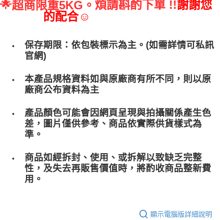
🌟
煩請斟酌下單 !!
謝謝您
超商限重5KG。
的配合☺
保存期限：依包裝標示為主。(如需詳情可私訊
官網)
本產品規格資料如與原廠商有所不同，則以原
廠商公布資料為主
產品顏色可能會因網頁呈現與拍攝關係產生色
差，圖片僅供參考、商品依實際供貨樣式為
準。
商品如經拆封、使用、或拆解以致缺乏完整
性，及失去再販售價值時，將酌收商品整﻿新費
用。
顯示電腦版詳細說明