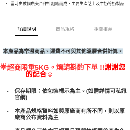
當時由數個農夫合作社組織而成，主要生產芝士及牛奶等奶製品
• 付款後全家取貨
每筆NT$60，滿NT$699(含以上)免運費
• 付款後7-11取貨
詳細說明
商品規格
相關推薦
每筆NT$60，滿NT$699(含以上)免運費
(請點開選項勾選)
每筆NT$250
本產品為常溫商品、運費不可與其他溫層合併計算。
🌟
煩請斟酌下單 !!
謝謝您
超商限重5KG。
的配合☺
保存期限：依包裝標示為主。(如需詳情可私訊
官網)
本產品規格資料如與原廠商有所不同，則以原
廠商公布資料為主