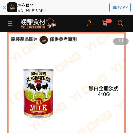
翊鼎食材
開啟APP
立刻使用官方APP
0
1
/
1