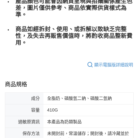
產品顏色可能會因網頁呈現與拍攝關係產生色
差，圖片僅供參考、商品依實際供貨樣式為
準。
商品如經拆封、使用、或拆解以致缺乏完整
性，及失去再販售價值時，將酌收商品整﻿新費
用。
顯示電腦版詳細說明
商品規格
成分
全脂奶、磷酸氫二鈉、磷酸二氫鈉
容量
410G
過敏原資訊
本產品為奶類製品
保存方法
未開封前，常溫儲存；開封後，請冷藏並於